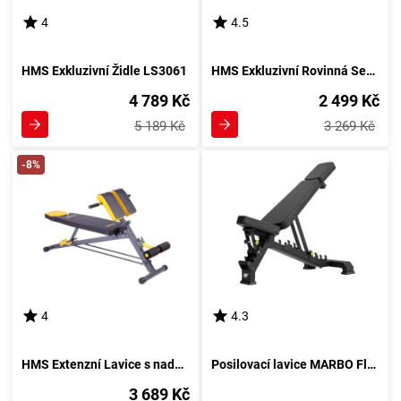
4
4.5
HMS Exkluzivní Židle LS3061
HMS Exkluzivní Rovinná Sedačka L8012
4 789 Kč
2 499 Kč
5 189 Kč
3 269 Kč
-8%
4
4.3
HMS Extenzní Lavice s nadměrným ohnutím LSR8311
Posilovací lavice MARBO FlexiGym MP-L202
3 689 Kč