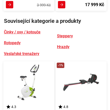
17 999 Kč
3 999 Kč
Související kategorie a produkty
Činky / osy / kotouče
Steppery
Rotopedy
Hrazdy
Veslařské trenažery
-1%
4.3
4.8