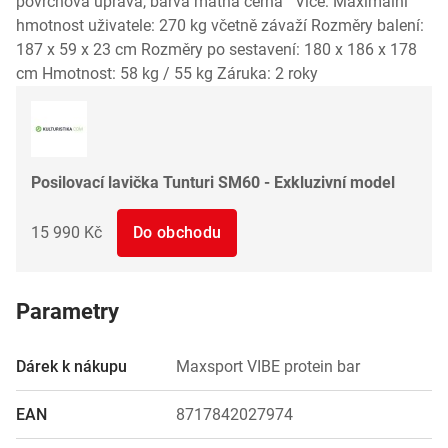
povrchová úprava, barva matná černá Více: Maximální
hmotnost uživatele: 270 kg včetně závaží Rozměry balení:
187 x 59 x 23 cm Rozměry po sestavení: 180 x 186 x 178
cm Hmotnost: 58 kg / 55 kg Záruka: 2 roky
Posilovací lavička Tunturi SM60 - Exkluzivní model
15 990 Kč
Do obchodu
Parametry
Dárek k nákupu
Maxsport VIBE protein bar
EAN
8717842027974