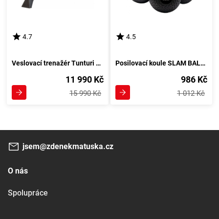
4.7
4.5
Veslovací trenažér Tunturi Řád 20 Profesionál
Posilovací koule SLAM BALL 3000 g Černá
11 990 Kč
986 Kč
15 990 Kč
1 012 Kč
jsem@zdenekmatuska.cz
O nás
Spolupráce