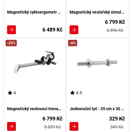
Magnetický cykloergometr HMS Model 9239 Magneto
Magnetický veslařský simulátor ZM1502
6 799 Kč
6 489 Kč
6 896 Kč
-23%
-6%
4
4.5
Magnetický veslovací trenažér HMS ZM1801 - Výkonný veslařský simulátor
Jednoruční tyč - 35 cm x 30 mm
6 799 Kč
329 Kč
8 839 Kč
349 Kč