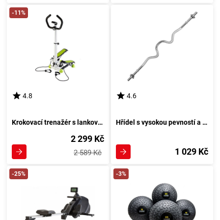
-11%
4.8
4.6
Krokovací trenažér s lankovým mechanismem S 8004
Hřídel s vysokou pevností a závitem - 120x30mm
2 299 Kč
1 029 Kč
2 589 Kč
-25%
-3%