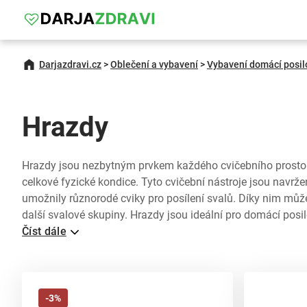
Darjazdravi.cz
>
Oblečení a vybavení
>
Vybavení domácí posil
Hrazdy
Hrazdy jsou nezbytným prvkem každého cvičebního prostoru 
celkové fyzické kondice. Tyto cvičební nástroje jsou navrž
umožnily různorodé cviky pro posílení svalů. Díky nim můžet
další svalové skupiny. Hrazdy jsou ideální pro domácí posilo
Číst dále
-3%