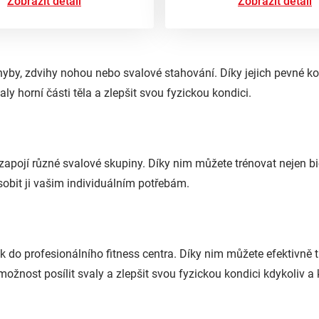
Zobrazit detail
Zobrazit detail
 shyby, zdvihy nohou nebo svalové stahování. Díky jejich pevné 
y horní části těla a zlepšit svou fyzickou kondici.
pojí různé svalové skupiny. Díky nim můžete trénovat nejen bicep
sobit ji vašim individuálním potřebám.
 do profesionálního fitness centra. Díky nim můžete efektivně 
možnost posílit svaly a zlepšit svou fyzickou kondici kdykoliv a 