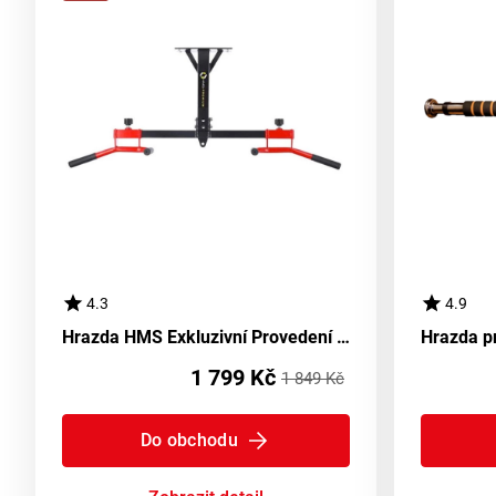
4.3
4.9
Hrazda HMS Exkluzivní Provedení DD10
Hrazda p
1 799 Kč
1 849 Kč
Do obchodu