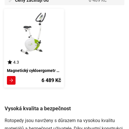
Ceny začínají od
6 489 Kč
✅
4.3
Magnetický cykloergometr HMS Model 9239 Magneto
6 489 Kč
Vysoká kvalita a bezpečnost
Rotopedy jsou navrženy s důrazem na vysokou kvalitu
materiálů a bezpečnost uživatele. Díky robustní konstrukci