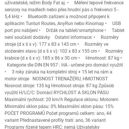
uživatelské, režim Body Fat aj. • Měření tepové frekvence
senzory na madlech nebo přes hrudní pás o frekvenci 5 -
5,4 kHz • Bluetooth zařízení a možnost připojení k
aplikacím Tunturi Routes, AnyRun nebo Kinomap • USB
port pro nabíjení • Držák na tablet/smartphone • Tablet
není součástí dodávky Ostatní informace: • Rozměry
stroje (d x š x v): 177 x 83 x 143 cm • Rozměry ve
složeném stavu (d x š x v): 102 x 83 x 155 cm • Rozměry
krabice (d x š x v): 185 x 86 x 30 cm • Hmotnost: 87 kg •
Kategorie dle DIN EN 957 : HA - určené pro domácí využití
• 3 roky záruka na kompletní stroj + 15 let na rám a
motor stroje NOSNOST TRENAŽÉRU, HMOTNOST
Nosnost stroje: 135 kg Hmotnost stroje: 87 kg Způsob
využití H/LC/C: Domácí RYCHLOST A SKLON PÁSU
Maximální rychlost: 20 km/h Regulace sklonu: Motorem
Minimální sklon pásu: 0% Maximální sklon pásu: 15%
POČET PROGRAMŮ Počet programů celkem: ano, 44
variant Přednastavené profily trati: ano, 36 variant
Programy řízené tepem HRC: nemá Uživatelsky