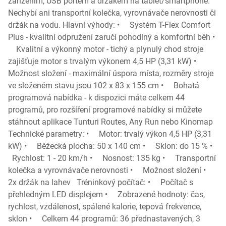
zařízením, USB portem a držákem na tablet/smartphone.
Nechybí ani transportní kolečka, vyrovnávače nerovnosti či
držák na vodu. Hlavní výhody: • Systém T-Flex Comfort
Plus - kvalitní odpružení zaručí pohodlný a komfortní běh •
Kvalitní a výkonný motor - tichý a plynulý chod stroje
zajišťuje motor s trvalým výkonem 4,5 HP (3,31 kW) •
Možnost složení - maximální úspora místa, rozměry stroje
ve složeném stavu jsou 102 x 83 x 155 cm • Bohatá
programová nabídka - k dispozici máte celkem 44
programů, pro rozšíření programové nabídky si můžete
stáhnout aplikace Tunturi Routes, Any Run nebo Kinomap
Technické parametry: • Motor: trvalý výkon 4,5 HP (3,31
kW) • Běžecká plocha: 50 x 140 cm • Sklon: do 15 % •
Rychlost: 1 - 20 km/h • Nosnost: 135 kg • Transportní
kolečka a vyrovnávače nerovnosti • Možnost složení •
2x držák na lahev Tréninkový počítač: • Počítač s
přehledným LED displejem • Zobrazené hodnoty: čas,
rychlost, vzdálenost, spálené kalorie, tepová frekvence,
sklon • Celkem 44 programů: 36 přednastavených, 3