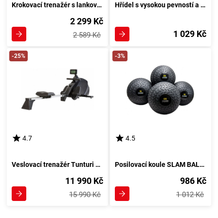
Krokovací trenažér s lankovým mechanismem S 8004
Hřídel s vysokou pevností a závitem - 120x30mm
2 299 Kč
1 029 Kč
2 589 Kč
-25%
-3%
4.7
4.5
Veslovací trenažér Tunturi Řád 20 Profesionál
Posilovací koule SLAM BALL 3000 g Černá
11 990 Kč
986 Kč
15 990 Kč
1 012 Kč