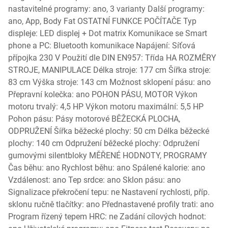
nastavitelné programy: ano, 3 varianty Další programy:
ano, App, Body Fat OSTATNÍ FUNKCE POČÍTAČE Typ
displeje: LED displej + Dot matrix Komunikace se Smart
phone a PC: Bluetooth komunikace Napájení: Síťová
přípojka 230 V Použití dle DIN EN957: Třída HA ROZMĚRY
STROJE, MANIPULACE Délka stroje: 177 cm Šířka stroje:
83 cm Výška stroje: 143 cm Možnost sklopení pásu: ano
Přepravní kolečka: ano POHON PÁSU, MOTOR Výkon
motoru trvalý: 4,5 HP Výkon motoru maximální: 5,5 HP
Pohon pásu: Pásy motorové BĚŽECKÁ PLOCHA,
ODPRUŽENÍ Šířka běžecké plochy: 50 cm Délka běžecké
plochy: 140 cm Odpružení běžecké plochy: Odpružení
gumovými silentbloky MĚŘENÉ HODNOTY, PROGRAMY
Čas běhu: ano Rychlost běhu: ano Spálené kalorie: ano
Vzdálenost: ano Tep srdce: ano Sklon pásu: ano
Signalizace překročení tepu: ne Nastavení rychlosti, příp.
sklonu ručně tlačítky: ano Přednastavené profily trati: ano
Program řízený tepem HRC: ne Zadání cílových hodnot: