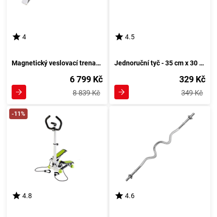
4
4.5
Magnetický veslovací trenažér HMS ZM1801 - Výkonný veslařský simulátor
Jednoruční tyč - 35 cm x 30 mm
6 799 Kč
329 Kč
8 839 Kč
349 Kč
-11%
4.8
4.6