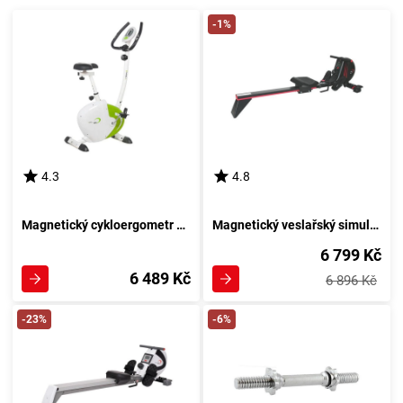
-1%
4.3
4.8
Magnetický cykloergometr HMS Model 9239 Magneto
Magnetický veslařský simulátor ZM1502
6 799 Kč
6 489 Kč
6 896 Kč
-23%
-6%