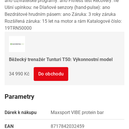
ano Uživatelské programy: ano Fitness test Recovery: ne
Ušní upínkou: ne Dlaňové senzory (hand-pulse): ano
Bezdrátové hrudním pásem: ano Záruka: 3 roky záruka
Rozšířená záruka: 15 let na motor a rám Katalogové číslo:
19TRN50000
Běžecký trenažér Tunturi T50: Výkonnostní model
34 990 Kč
Do obchodu
Parametry
Dárek k nákupu
Maxsport VIBE protein bar
EAN
8717842032459