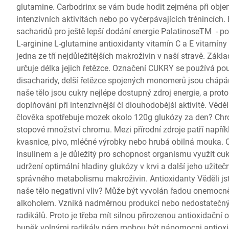
glutamine. Carbodrinx se vám bude hodit zejména při objem
intenzivních aktivitách nebo po vyčerpávajících trénincích. 
sacharidů pro ještě lepší dodání energie PalatinoseTM - p
L-arginine L-glutamine antioxidanty vitamín C a E vitamín
jedna ze tří nejdůležitějších makroživin v naší stravě. Zákl
určuje délka jejich řetězce. Označení CUKRY se používá p
disacharidy, delší řetězce spojených monomerů jsou cháp
naše tělo jsou cukry nejlépe dostupný zdroj energie, a proto
doplňování při intenzivnější čí dlouhodobější aktivitě. Věděl
člověka spotřebuje mozek okolo 120g glukózy za den? Ch
stopové množství chromu. Mezi přírodní zdroje patří napřík
kvasnice, pivo, mléčné výrobky nebo hrubá obilná mouka. 
insulinem a je důležitý pro schopnost organismu využít cu
udržení optimální hladiny glukózy v krvi a další jeho užiteč
správného metabolismu makroživin. Antioxidanty Věděli jst
naše tělo negativní vliv? Může být vyvolán řadou onemocněn
alkoholem. Vzniká nadměrnou produkcí nebo nedostatečn
radikálů. Proto je třeba mít silnou přirozenou antioxidačn
buněk volnými radikály nám mohou být nápomocni antioxid