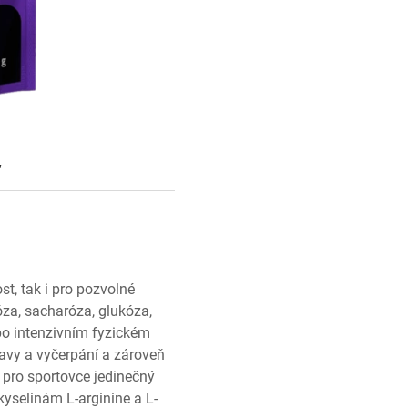
y
st, tak i pro pozvolné
óza, sacharóza, glukóza,
po intenzivním fyzickém
avy a vyčerpání a zároveň
 pro sportovce jedinečný
yselinám L-arginine a L-