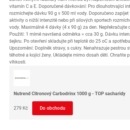
vitamín C a E. Doporučené dávkování: Pro dlouhotrvající in
rozmíchejte dávku 90 g v 500 ml vody. Doporučeno zapíjet 
aktivity o nižší intenzitě nebo při silových sportech rozmíc
vody. Maximálně 4 dávky (4 x 90 g) za den. Nepřekračujte
Použití: 1 mírně navršená odměrka = cca 30 g. Dávku inte
šejkru. Po otevření skladujte při teplotě do 25 oC a spotřeb
Upozornění: Doplněk stravy, s cukry. Nenahrazuje pestrou st
těhotné a kojící ženy. Ukládejte mimo dosah dětí. Chraňte
vlhkostí.
Nutrend Citronový Carbodrinx 1000 g - TOP sacharidy
279 Kč
Do obchodu