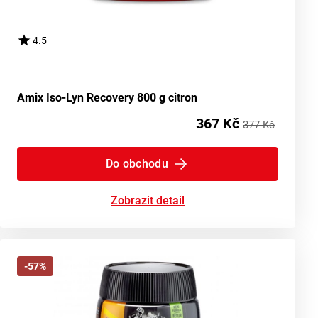
4.5
Amix Iso-Lyn Recovery 800 g citron
367 Kč
377 Kč
Do obchodu
Zobrazit detail
-57%