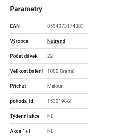
Parametry
EAN
8594073174383
Výrobce
Nutrend
Počet dávek
22
Velikost balení
1000 Gramů
Příchuť
Meloun
pohoda_id
1530198-2
Týdenní akce
NE
Akce 1+1
NE