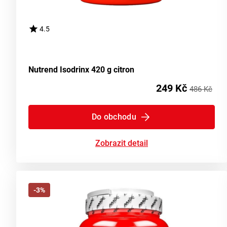
4.5
Nutrend Isodrinx 420 g citron
249 Kč
486 Kč
Do obchodu
Zobrazit detail
-3%