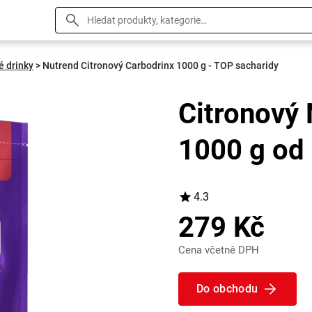
é drinky
>
Nutrend Citronový Carbodrinx 1000 g - TOP sacharidy
Citronový 
1000 g od
4.3
279 Kč
Cena včetně DPH
Do obchodu