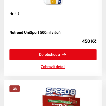
4.3
Nutrend UniSport 500ml višeň
450 Kč
Do obchodu
Zobrazit detail
-3%