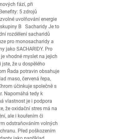
ových fází, při
Benefity: 5 zdrojů
ozvolné uvolňování energie
y skupiny B Sacharidy Je to
adní rozdělení sacharidů
ouze pro monosacharidy a
ány jako SACHARIDY. Pro
 je vhodné myslet na jejich
i jste, že u dospělého
rom Řada potravin obsahuje
lad maso, červená řepa,
Chrom účinkuje společně s
kr. Napomáhá tedy k
ná vlastnost je i podpora
e, že oxidační stres má na
í, ale i kouřením či
ým odstraňováním volných
í ochranu. Před poškozením
anty jako například