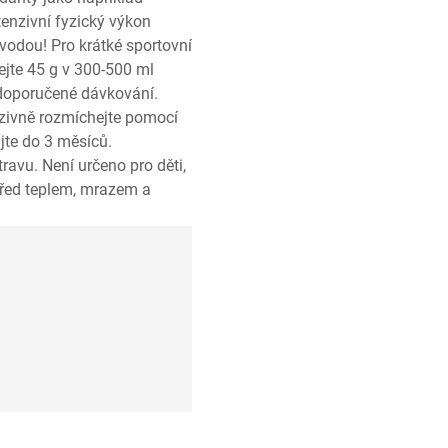
tenzivní fyzický výkon
vodou! Pro krátké sportovní
hejte 45 g v 300-500 ml
 doporučené dávkování.
nzivně rozmíchejte pomocí
ujte do 3 měsíců.
ravu. Není určeno pro děti,
 před teplem, mrazem a