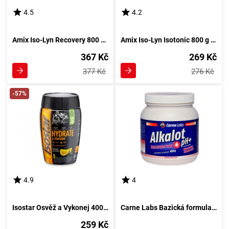
4.5
4.2
Amix Iso-Lyn Recovery 800 g citron
Amix Iso-Lyn Isotonic 800 g citron
367 Kč
269 Kč
377 Kč
276 Kč
-57%
4.9
4
Isostar Osvěž a Vykonej 400 g citron
Carne Labs Bazická formula ph+ 450 g bez aroma
259 Kč