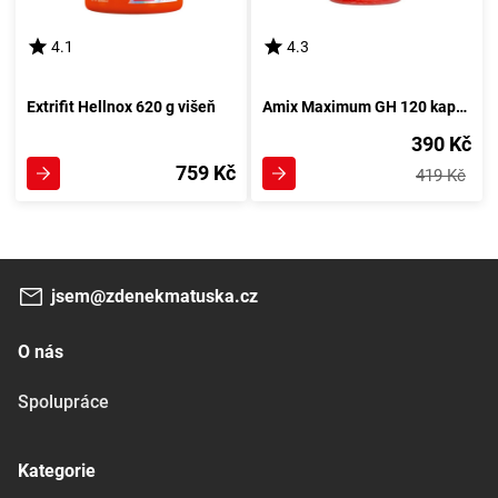
4.1
4.3
Extrifit Hellnox 620 g višeň
Amix Maximum GH 120 kapslí
390 Kč
759 Kč
419 Kč
jsem@zdenekmatuska.cz
O nás
Spolupráce
Kategorie