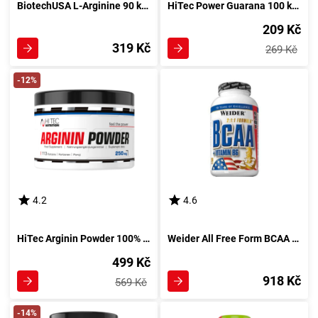
BiotechUSA L-Arginine 90 kapslí
HiTec Power Guarana 100 kapslí
209 Kč
319 Kč
269 Kč
-12%
4.2
4.6
HiTec Arginin Powder 100% AAKG 250 g bez příchutě
Weider All Free Form BCAA 130 tablet
499 Kč
918 Kč
569 Kč
-14%