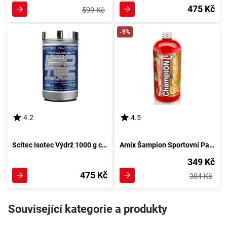
475 Kč
599 Kč
-9%
4.2
4.5
Scitec Isotec Výdrž 1000 g citrónový
Amix Šampion Sportovní Palivo 1000 ml ananasový šťáva
349 Kč
475 Kč
384 Kč
Související kategorie a produkty