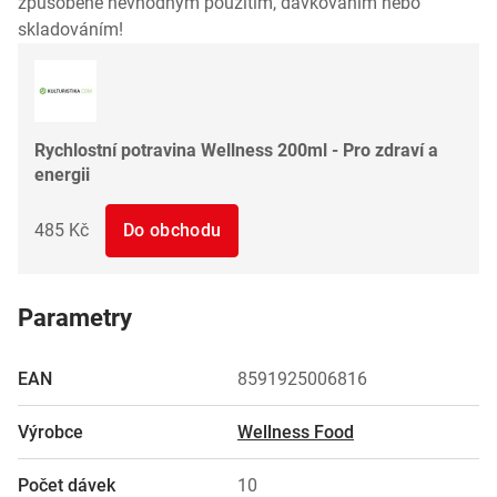
způsobené nevhodným použitím, dávkováním nebo
skladováním!
Rychlostní potravina Wellness 200ml - Pro zdraví a
energii
485 Kč
Do obchodu
Parametry
EAN
8591925006816
Výrobce
Wellness Food
Počet dávek
10