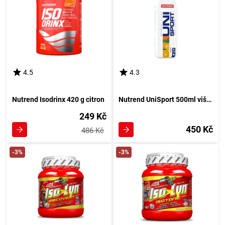
4.5
4.3
Nutrend Isodrinx 420 g citron
Nutrend UniSport 500ml višeň
249 Kč
450 Kč
486 Kč
-3%
-3%