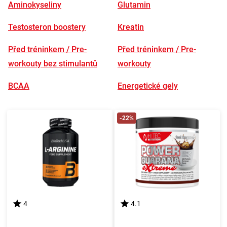
Aminokyseliny
Glutamin
Testosteron boostery
Kreatin
Před tréninkem / Pre-
Před tréninkem / Pre-
workouty bez stimulantů
workouty
BCAA
Energetické gely
-22%
4
4.1