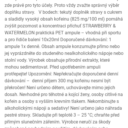
zde právě pro tyto účely. Proto vždy zvažte správný výběr
doplňku stravy. V bodech: tekutý doplněk stravy s cukrem
a sladidly vysoký obsah kofeinu (825 mg/100 ml) pomáhá
zvýšit pozornost a koncentraci příchuť STRAWBERRY &
WATERMELON praktická PET ampule – vhodná při sportu
a pro řidiče balení 10x20ml Doporučené dávkování: 1
ampule 1x denně. Obsah ampule konzumujte přímo nebo
jej vyprázdněte do studeného nealkoholického nápoje nebo
stolní vody. Výrobek obsahuje přírodní extrakty, které
mohou sedimentovat. Před upotřebením ampuli
protřepejte! Upozornění: Nepřekračujte doporučené denní
dávkování – denní příjem 300 mg kofeinu nesmí být
překročen! Není určeno dětem, uchovávejte mimo jejich
dosah. Nevhodné pro těhotné a kojící ženy, osoby citlivé na
kofein a osoby s vyšším krevním tlakem. Nekombinujte s
alkoholickými nápoji a sedativy! Není určeno jako náhrada
pestré stravy. Skladujte při teplotě 3 – 25 °C; chraňte před
přímým slunečním zářením. Výrobce neručí za škody