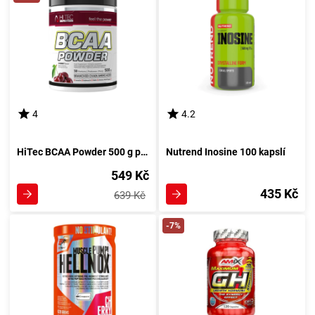
4
4.2
HiTec BCAA Powder 500 g pomeranč
Nutrend Inosine 100 kapslí
549 Kč
435 Kč
639 Kč
-7%