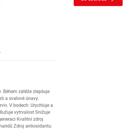
y
y. Během zátěže zlepšuje
sti a svalové únavy.
rviv. V bodech: Urychluje a
lužuje vytrvalost Snižuje
eneraci Kvalitní zdroj
aridů Zdroj antioxidantu: