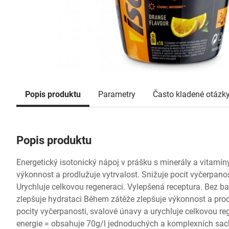
Popis produktu
Parametry
Často kladené otázk
Popis produktu
Energetický isotonický nápoj v prášku s minerály a vitamín
výkonnost a prodlužuje vytrvalost. Snižuje pocit vyčerpano
Urychluje celkovou regeneraci. Vylepšená receptura. Bez ba
zlepšuje hydrataci Během zátěže zlepšuje výkonnost a prod
pocity vyčerpanosti, svalové únavy a urychluje celkovou reg
energie = obsahuje 70g/l jednoduchých a komplexních sach