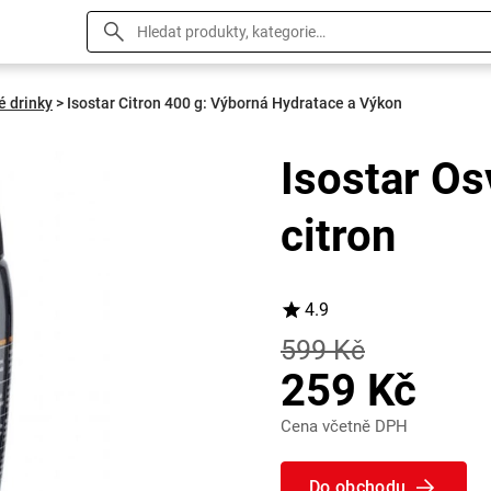
é drinky
>
Isostar Citron 400 g: Výborná Hydratace a Výkon
Isostar Os
citron
4.9
599 Kč
259 Kč
Cena včetně DPH
Do obchodu