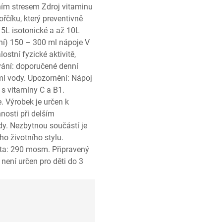
vním stresem Zdroj vitaminu
řčíku, který preventivně
 5L isotonické a až 10L
ní) 150 – 300 ml nápoje V
stní fyzické aktivitě,
vání: doporučené denní
ml vody. Upozornění: Nápoj
 s vitamíny C a B1.
. Výrobek je určen k
nosti při delším
dy. Nezbytnou součástí je
o životního stylu.
ita: 290 mosm. Připravený
není určen pro děti do 3