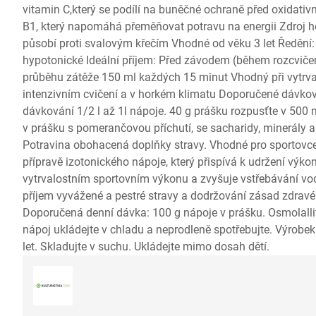
vitamin C,který se podílí na buněčné ochraně před oxidati
B1, který napomáhá přeměňovat potravu na energii Zdroj ho
působí proti svalovým křečím Vhodné od věku 3 let Ředění:
hypotonické Ideální příjem: Před závodem (během rozcviče
průběhu zátěže 150 ml každých 15 minut Vhodný při vytrvalo
intenzivním cvičení a v horkém klimatu Doporučené dávko
dávkování 1/2 l až 1l nápoje. 40 g prášku rozpusťte v 500 
v prášku s pomerančovou příchutí, se sacharidy, minerály a
Potravina obohacená doplňky stravy. Vhodné pro sportovce
přípravě izotonického nápoje, který přispívá k udržení výkon
vytrvalostním sportovním výkonu a zvyšuje vstřebávání vo
příjem vyvážené a pestré stravy a dodržování zásad zdravéh
Doporučená denní dávka: 100 g nápoje v prášku. Osmolall
nápoj ukládejte v chladu a neprodleně spotřebujte. Výrobek 
let. Skladujte v suchu. Ukládejte mimo dosah dětí.