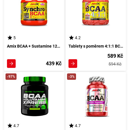
5
4.2
Amix BCAA + Sustamine 120 tablet Synchronizovaný Spoj
Tablety s poměrem 4:1:1 BCAA od Amixu - 150 kusů
589 Kč
439 Kč
594 Kč
-97%
-3%
4.7
4.7