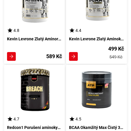
4.8
4.4
Kevin Levrone Zlatý Aminorekonstruktor 400 g s pomerančovou příchutí
Kevin Levrone Zlatý Aminokyseliny 2:1:1 375 g citrón, meruňka
499 Kč
589 Kč
549 Kč
4.7
4.5
Redcon1 Porušení aminokyselin 345 g ananas, banán
BCAA Okamžitý Max Čistý 300 g - Výtažek ATP