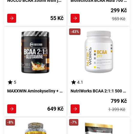
NOCCO BCAA 330ml lesní jahody
BiotechUSA BCAA Nula 700 g zeleného jablka
299 Kč
55 Kč
959 Kč
-43%
5
4.1
MAXXWIN Aminokyseliny + L-glutamin 500 g exotický ananas
NutriWorks BCAA 2:1:1 500 g s pomerančovou příchutí
799 Kč
649 Kč
1 399 Kč
-8%
-7%