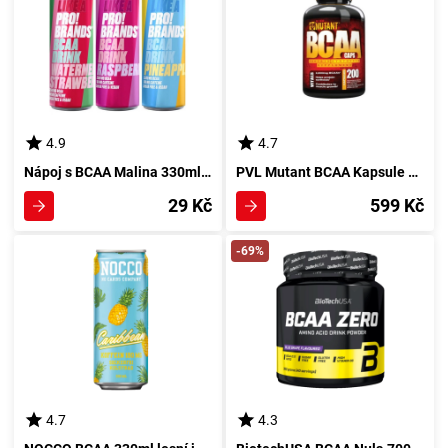
4.9
4.7
Nápoj s BCAA Malina 330ml od značky ProBrands
PVL Mutant BCAA Kapsule 200 kusů
29 Kč
599 Kč
-69%
4.7
4.3