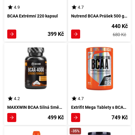
4.9
4.7
BCAA Extrémní 220 kapsul
Nutrend BCAA Prášek 500 g Smetana
440 Kč
399 Kč
680 Kč
4.2
4.7
MAXXWIN BCAA Silná Směs 4000 120 tablet
Extrifit Mega Tablety s BCAA 1800mg - 150 ks
499 Kč
749 Kč
-35%