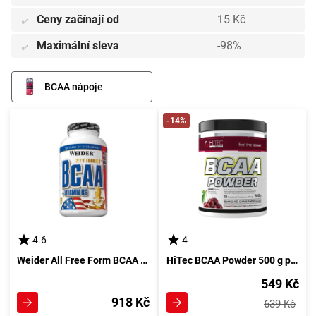
Ceny začínají od
15 Kč
✅
Maximální sleva
-98%
✅
BCAA nápoje
-14%
4.6
4
Weider All Free Form BCAA 130 tablet
HiTec BCAA Powder 500 g pomeranč
549 Kč
918 Kč
639 Kč