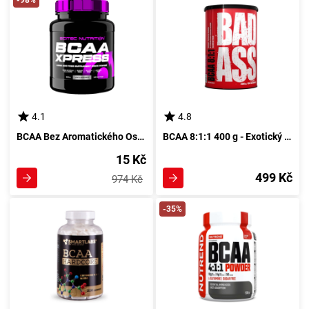
-98%
4.1
4.8
BCAA Bez Aromatického Osvežení 500 g od Scitec
BCAA 8:1:1 400 g - Exotický Silák Pro Tvé Svaly
15 Kč
499 Kč
974 Kč
-35%