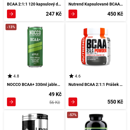
BCAA 2:1:1 120 kapsulový doplněk stravy GreenFood
Nutrend Kapsulované BCAA 120 kapsul
247 Kč
450 Kč
-13%
4.8
4.6
NOCCO BCAA+ 330ml jablečný elixír
Nutrend BCAA 2:1:1 Prášek 400 g černý bez
49 Kč
550 Kč
56 Kč
-57%