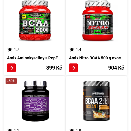
4.7
4.4
Amix Aminokyseliny s PepForm 240 tablety - 2000 mg BCAA
Amix Nitro BCAA 500 g ovocný koktejl
899 Kč
904 Kč
-50%
4.1
4.9