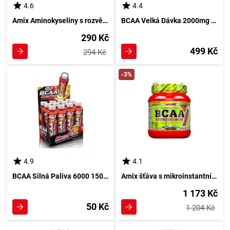
4.6
4.4
Amix Aminokyseliny s rozvětveným řetězcem ve formě 120 tobolek
BCAA Velká Dávka 2000mg v 150 tabletách od MAXXWINU
290 Kč
499 Kč
294 Kč
-3%
4.9
4.1
BCAA Silná Paliva 6000 150ml citrón, limetka
Amix šťáva s mikroinstantními BCAA 500 g - šťáva s mikroinstantními aminokyselinami pro lepší regeneraci
1 173 Kč
50 Kč
1 204 Kč