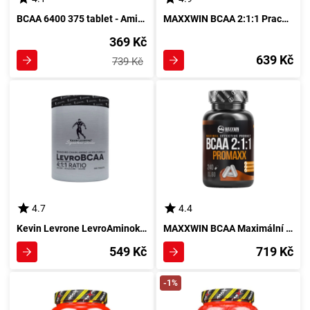
BCAA 6400 375 tablet - Aminokyseliny s rozvětveným řetězcem 6400 v tabletách 375
MAXXWIN BCAA 2:1:1 Prachový Koncentrát 500 g Jahoda
369 Kč
639 Kč
739 Kč
4.7
4.4
Kevin Levrone LevroAminokyseliny 300 tablet
MAXXWIN BCAA Maximální Podpora Svalové Regenerace 240 kapslí
549 Kč
719 Kč
-1%