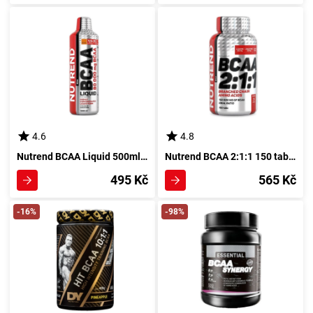
4.6
4.8
Nutrend BCAA Liquid 500ml pomeranč
Nutrend BCAA 2:1:1 150 tablet
495 Kč
565 Kč
-16%
-98%