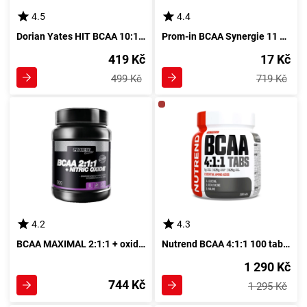
4.5
4.4
Dorian Yates HIT BCAA 10:1:1 400 g mangový koncentrát s vysokým obsahem rozvětvených aminokyselin
Prom-in BCAA Synergie 11 g pomerančové šťávy
419 Kč
17 Kč
499 Kč
719 Kč
4.2
4.3
BCAA MAXIMAL 2:1:1 + oxid dusičitý 240 kapsul
Nutrend BCAA 4:1:1 100 tablet - Aminokyseliny s poměrem 4:1:1 ve formě 100 tablet
1 290 Kč
744 Kč
1 295 Kč