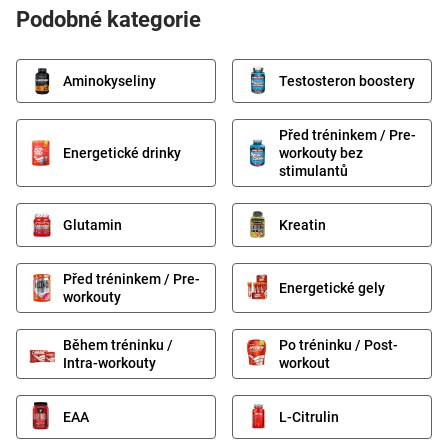
Podobné kategorie
Aminokyseliny
Testosteron boostery
Před tréninkem / Pre-
Energetické drinky
workouty bez
stimulantů
Glutamin
Kreatin
Před tréninkem / Pre-
Energetické gely
workouty
Během tréninku /
Po tréninku / Post-
Intra-workouty
workout
EAA
L-Citrulin