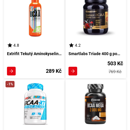
4.8
4.2
Extrifit Tekutý Aminokyselinový Komplex 80.000mg 1000ml Višněvý
Smartlabs Triade 400 g pomerančová esence
503 Kč
289 Kč
769 Kč
-1%