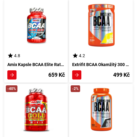
4.8
4.2
Amix Kapsle BCAA Elite Rate 120 - Kapsle Pro Zlepšení Rychlosti Aminokyselin
Extrifit BCAA Okamžitý 300 g citronový prášek
659 Kč
499 Kč
-40%
-2%