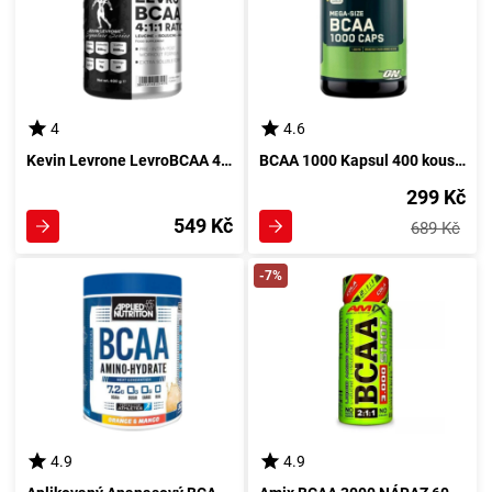
4
4.6
Kevin Levrone LevroBCAA 4:1:1 400 g s pomerančovou příchutí
BCAA 1000 Kapsul 400 kousků - Optimalní esenciální aminokyseliny
299 Kč
549 Kč
689 Kč
-7%
4.9
4.9