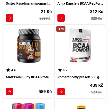
Scitec Kyselina aminomáslová s Glutaminem 600 g jablko
Amix Kapsle s BCAA PepForm Peptidy 90 kusů
21 Kč
312 Kč
823 Kč
320 Kč
-17%
4.6
4.9
MAXXWIN Silný BCAA Profesionální 4:1:1 500 kapsul - Unikátní doplněk stravy
Pomerančový prášek 500 g s 100% BCAA od HiTec
439 Kč
559 Kč
529 Kč