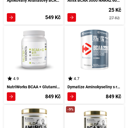
Aplikovaný Ananasový BCAA Aminokyselinový Hydrát 450 g
Amix BCAA 3000 NÁRAZ 60ml kola
25 Kč
549 Kč
27 Kč
4.9
4.7
NutriWorks BCAA + Glutamin 4:1:1 500 g ovocný mix zvýšeným obsahem aminokyselin
Dymatize Aminokyseliny s rozvětveným řetězcem 2200 400 kapsul
849 Kč
849 Kč
-9%