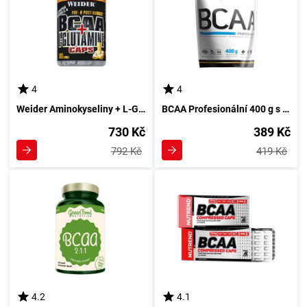
4
4
Weider Aminokyseliny + L-Glutamin 180 kapsul
BCAA Profesionální 400 g s mangem a dině od HiTec Diamond
730 Kč
389 Kč
792 Kč
419 Kč
4.2
4.1