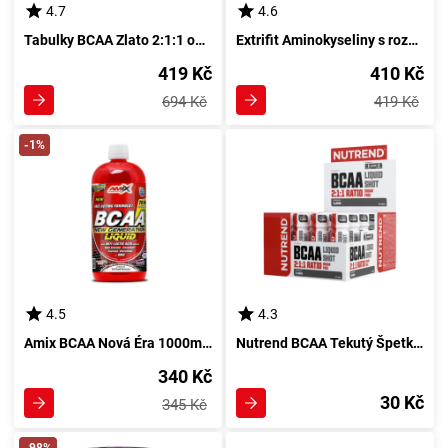
4.7
4.6
Tabulky BCAA Zlato 2:1:1 od Amixu - 300 kusů
Extrifit Aminokyseliny s rozvětveným řetězcem 240 kapslí
419 Kč
410 Kč
694 Kč
419 Kč
-1%
4.5
4.3
Amix BCAA Nová Éra 1000ml ovocného mixu
Nutrend BCAA Tekutý Špetka 60ml bez aroma
340 Kč
30 Kč
345 Kč