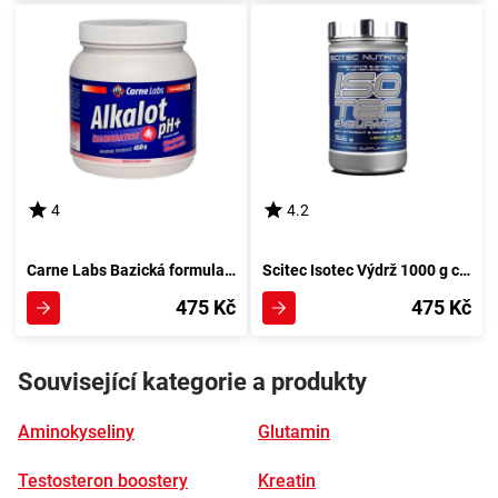
4
4.2
Carne Labs Bazická formula ph+ 450 g bez aroma
Scitec Isotec Výdrž 1000 g citrónový
475 Kč
475 Kč
Související kategorie a produkty
Aminokyseliny
Glutamin
Testosteron boostery
Kreatin