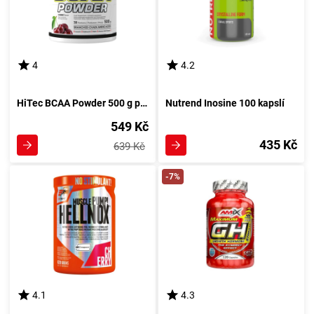
4
4.2
HiTec BCAA Powder 500 g pomeranč
Nutrend Inosine 100 kapslí
549 Kč
435 Kč
639 Kč
-7%
4.1
4.3