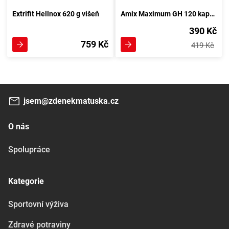
Extrifit Hellnox 620 g višeň
Amix Maximum GH 120 kapslí
390 Kč
759 Kč
419 Kč
jsem@zdenekmatuska.cz
O nás
Spolupráce
Kategorie
Sportovní výživa
Zdravé potraviny