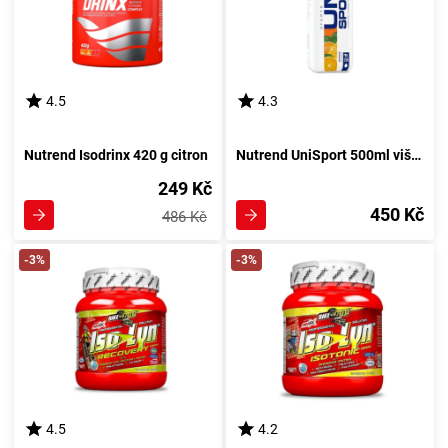
4.5
4.3
Nutrend Isodrinx 420 g citron
Nutrend UniSport 500ml višeň
249 Kč
450 Kč
486 Kč
-3%
-3%
4.5
4.2