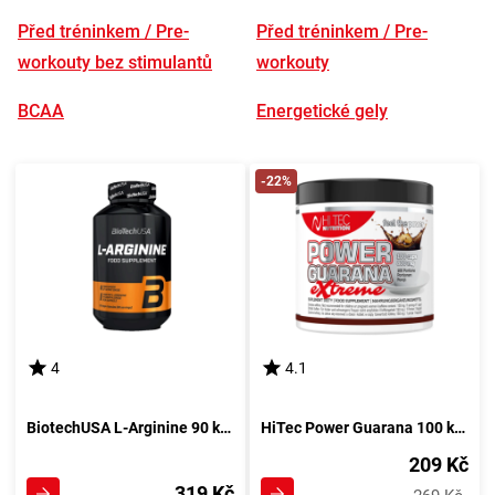
Před tréninkem / Pre-
Před tréninkem / Pre-
workouty bez stimulantů
workouty
BCAA
Energetické gely
-22%
4
4.1
BiotechUSA L-Arginine 90 kapslí
HiTec Power Guarana 100 kapslí
209 Kč
319 Kč