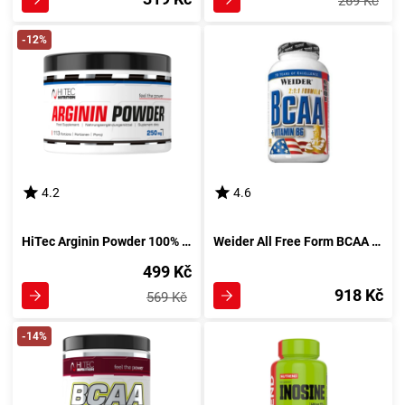
269 Kč
-12%
4.2
4.6
HiTec Arginin Powder 100% AAKG 250 g bez příchutě
Weider All Free Form BCAA 130 tablet
499 Kč
918 Kč
569 Kč
-14%