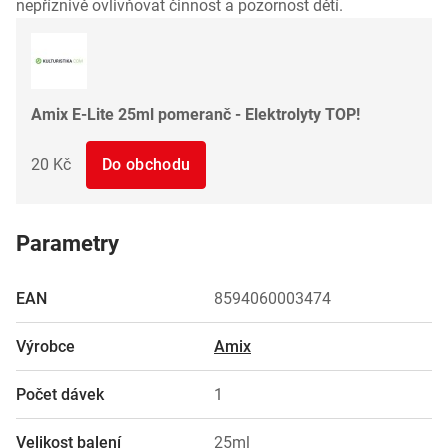
nepříznivě ovlivňovat činnost a pozornost dětí.
Amix E-Lite 25ml pomeranč - Elektrolyty TOP!
20 Kč
Do obchodu
Parametry
EAN
8594060003474
Výrobce
Amix
Počet dávek
1
Velikost balení
25ml