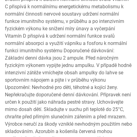
C přispívá k normálnímu energetickému metabolismu k
normální činnosti nervové soustavy udržení normální
funkce imunitního systému, v průběhu a po intenzivním
fyzickém výkonu ke snížení míry únavy a vyčerpání
Vitamín D přispívá k udržení normální funkce svalů
normální absorpci a využití vápníku a fosforu k normální
funkci imunitního systému Doporučené dávkování:
Základní denní dávka jsou 2 ampule. Před náročným
fyzickým výkonem vypijte jednu ampulku. V případě hodně
intenzivní zátěže vmíchejte obsah ampulky do lahve se
sportovním nápojem a pijte i v průběhu výkonu
Upozornění: Nevhodné pro děti, těhotné a kojící ženy.
Nepřekračujte doporučené denní dávkování. Přípravek není
určen k použití jako náhrada pestré stravy. Uchovávejte
mimo dosah dětí. Skladujte v suchu při teplotě do 25°C,
chraňte před přímým slunečním zářením a před mrazem.
Výrobce neručí za škody vzniklé nevhodným použitím nebo
skladováním. Azorubín a košenila červená mohou