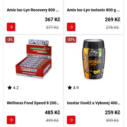
Amix Iso-Lyn Recovery 800 g citron
Amix Iso-Lyn Isotonic 800 g citron
367 Kč
269 Kč
377 Kč
276 Kč
-3%
-57%
4.2
4.9
Wellness Food Speed 8 200ml grep
Isostar Osvěž a Vykonej 400 g citron
485 Kč
259 Kč
499 Kč
599 Kč