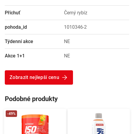
Příchuť
Černý rybíz
pohoda_id
1010346-2
Týdenní akce
NE
Akce 1+1
NE
Zobrazit nejlepší cenu
Podobné produkty
-49%