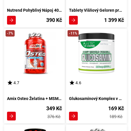
Nutrend Pohyblivý Nápoj 400 g grep
Tablety Višňový Geloren pro Aktivní Zvíře 180 ks
390 Kč
1 399 Kč
-7%
-11%
4.7
4.6
Amix Osteo Želatina + MSM 200 kapsul - Kloubní podpora
Glukosaminový Komplex v Kapslích 100 - HiTec
349 Kč
169 Kč
376 Kč
189 Kč