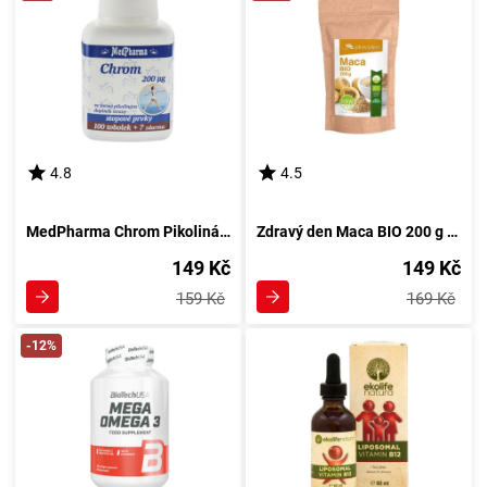
4.8
4.5
MedPharma Chrom Pikolinát 200µg 107 tablet
Zdravý den Maca BIO 200 g bez příchutě
149 Kč
149 Kč
159 Kč
169 Kč
-12%