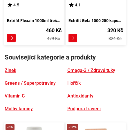
4.5
4.1
Extrifit Flexain 1000ml třešňový elixír
Extrifit Gela 1000 250 kapsul - Kapsle s obsahem tisícové dávky želatiny
460 Kč
320 Kč
479 Kč
324 Kč
Související kategorie a produkty
Zinek
Omega-3 / Zdravé tuky
Greens / Superpotraviny
Hořčík
Vitamin C
Antioxidanty
Multivitamíny
Podpora trávení
-6%
-12%