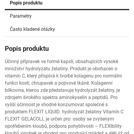
Popis produktu
Parametry
Často kladené otázky
Popis produktu
Účinný přípravek ve formě kapslí, obsahujících vysoké
množství hydrolyzátu želatiny. Produkt je obohacen o
vitamin C, který přispívá k tvorbě kolagenu pro normální
funkci kostí, chrupavek a pojivové tkáně. Kolagenní
bílkovina, kterou zde představuje hydrolyzát želatiny, je
zdrojem širokého spektra aminokyselin a peptidů. Pro
vyšší účinnost je vhodné konzumovat společně s
produktem FLEXIT LIQUID. hydrolyzát želatiny Vitamín C
FLEXIT GELACOLL je určen pro: osoby se zvýšeným
opotřebením kloubů, podpora pohyblivosti – FLEXIbility
kloubů výrobek je vhodný pro sportující mládež a děti již od