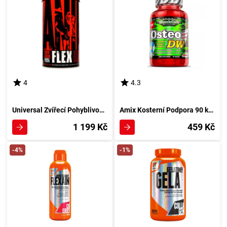
4
4.3
Universal Zvířecí Pohyblivost 44 Obaly
Amix Kosterní Podpora 90 kapslí
1 199 Kč
459 Kč
-4%
-1%