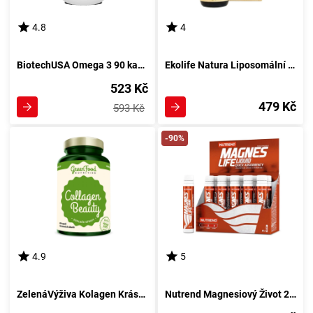
4.8
4
BiotechUSA Omega 3 90 kapslí
Ekolife Natura Liposomální Vitamin B12 60ml s příchutí vanilky a meruňky
523 Kč
479 Kč
593 Kč
-90%
4.9
5
ZelenáVýživa Kolagen Krása 60 kapslí
Nutrend Magnesiový Život 250 ml bez aroma