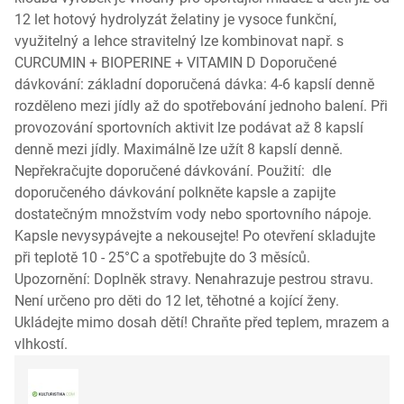
12 let hotový hydrolyzát želatiny je vysoce funkční,
využitelný a lehce stravitelný lze kombinovat např. s
CURCUMIN + BIOPERINE + VITAMIN D Doporučené
dávkování: základní doporučená dávka: 4-6 kapslí denně
rozděleno mezi jídly až do spotřebování jednoho balení. Při
provozování sportovních aktivit lze podávat až 8 kapslí
denně mezi jídly. Maximálně lze užít 8 kapslí denně.
Nepřekračujte doporučené dávkování. Použití: dle
doporučeného dávkování polkněte kapsle a zapijte
dostatečným množstvím vody nebo sportovního nápoje.
Kapsle nevysypávejte a nekousejte! Po otevření skladujte
při teplotě 10 - 25°C a spotřebujte do 3 měsíců.
Upozornění: Doplněk stravy. Nenahrazuje pestrou stravu.
Není určeno pro děti do 12 let, těhotné a kojící ženy.
Ukládejte mimo dosah dětí! Chraňte před teplem, mrazem a
vlhkostí.