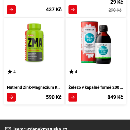
29 Kč
437 Kč
290 Kč
4
4
Nutrend Zink-Magnézium Komplex 120 kapsulí
Železo v kapalné formě 200 ml od Viridianu
590 Kč
849 Kč
jsem@zdenekmatuska.cz