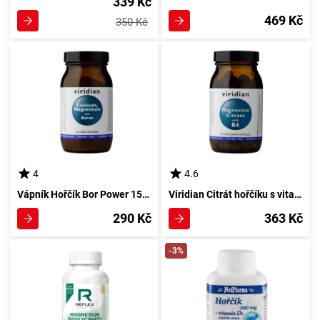
339 Kč
469 Kč
350 Kč
4
4.6
Vápník Hořčík Bor Power 150 g Neochucený
Viridian Citrát hořčíku s vitamínem B6 ve formě 90 tobolek
290 Kč
363 Kč
-3%