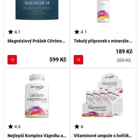
4.1
4.1
Magnéziový Prášek Citrónové Chuti 150 g od Nordbo
Tekutý přípravek s minerálem hořčíku 500 ml v exotickém provedení
189 Kč
599 Kč
209 Kč
4.6
4
Nejlepší Komplex Vápníku a Hořčíku 100 tobolek
Vitamínové ampule s hořčíkem pro tělo 20 x 25 ml tropické esence