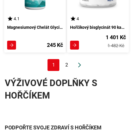
4.1
4
Magnesiumový Chelát Glycinátu v Kapslích 100 kusů
Hořčíkový bisglycinát 90 kapsul - Silná podpora pro zdraví a vitalitu
1 401 Kč
245 Kč
1 482 Kč
1
2
VÝŽIVOVÉ DOPLŇKY S
HOŘČÍKEM
PODPOŘTE SVOJE ZDRAVÍ S HOŘČÍKEM