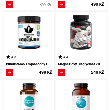
499 Kč
499 Kč
4.3
4.4
Puhdistamo Trojnásobný Hořčík 90 g
Magnéziový Bisglycinát v Kapslích 120 od Big Zone
499 Kč
549 Kč