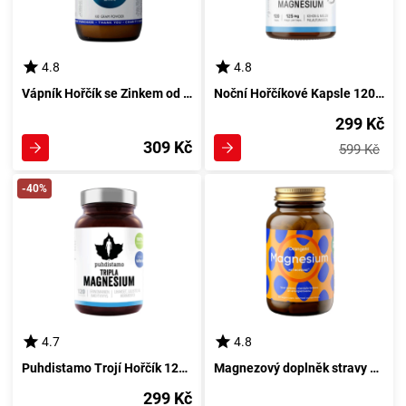
4.8
4.8
Vápník Hořčík se Zinkem od Viridianu 100 g
Noční Hořčíkové Kapsle 120 kusů od Puhdistamo
299 Kč
309 Kč
599 Kč
-40%
4.7
4.8
Puhdistamo Trojí Hořčík 120 tobolek
Magnezový doplněk stravy s Bioperinem 60 tobolkami - Vysoká účinnost a lepší vstřebatelnost
299 Kč