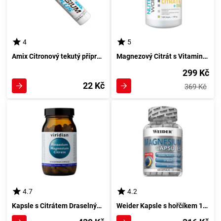
4
5
Amix Citronový tekutý přípravek s hořčíkem 25ml
Magnezový Citrát s Vitaminem B6 od NutriWorks v tobolkách po 120 kusech
299 Kč
22 Kč
369 Kč
4.7
4.2
Kapsle s Citrátem Draselným a Hořečnatým od Viridianu 90 kusů
Weider Kapsle s hořčíkem 120 tobolkami