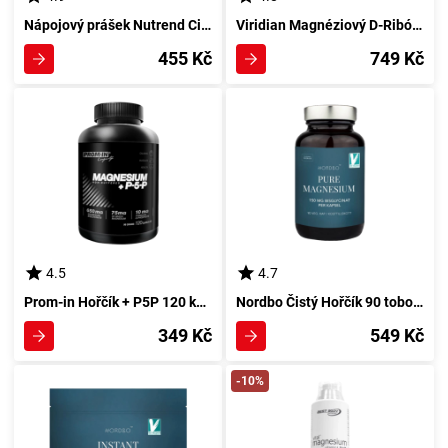
Nápojový prášek Nutrend Citronový 300 g s okamžitým obsahem hořčíku
Viridian Magnéziový D-Ribóz 180 g
455 Kč
749 Kč
4.5
4.7
Prom-in Hořčík + P5P 120 kapsul
Nordbo Čistý Hořčík 90 toboliek
349 Kč
549 Kč
-10%