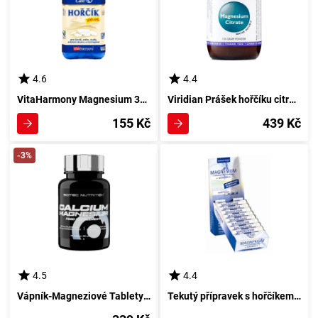
4.6
4.4
VitaHarmony Magnesium 300mg 120 tablet - Silný Minerál pro Zdravé Svaly a Nervovou Soustavu
Viridian Prášek hořčíku citrátu 150 g bez aroma
155 Kč
439 Kč
-3%
4.5
4.4
Vápník-Magneziové Tablety 90 kusů od Scitecu
Tekutý přípravek s hořčíkem a vitamínem C pro energii 500ml ananasová esence