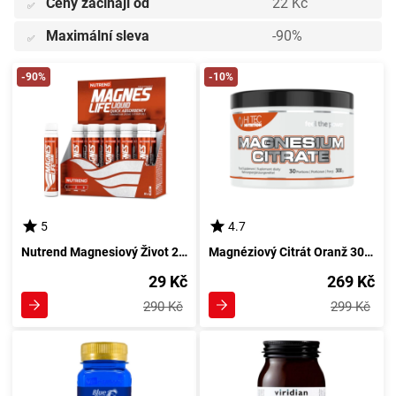
Ceny začínají od
22 Kč
✅
Maximální sleva
-90%
✅
-90%
-10%
5
4.7
Nutrend Magnesiový Život 250 ml bez aroma
Magnéziový Citrát Oranž 300 g od HiTec
29 Kč
269 Kč
290 Kč
299 Kč