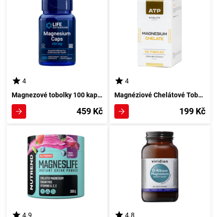
4
4
Magnezové tobolky 100 kapsul Life Extension
Magnéziové Chelátové Tobolky s 90 Kapslemi pro Vitalitu ATP
459 Kč
199 Kč
4.9
4.8