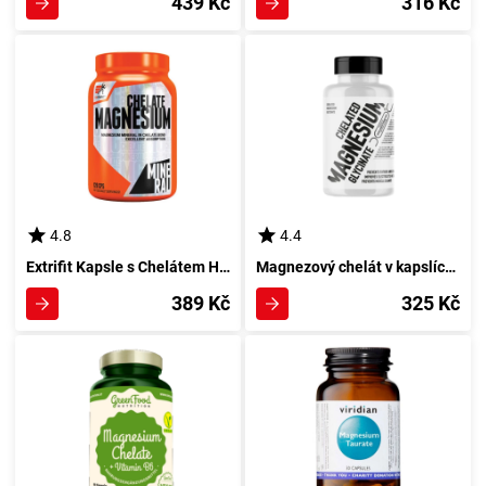
439 Kč
316 Kč
4.8
4.4
Extrifit Kapsle s Chelátem Hořčíku 120 ks
Magnezový chelát v kapslích 100 kusů pro Velikost a Symetrii
389 Kč
325 Kč