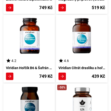
749 Kč
519 Kč
4.2
4.6
Viridian Hořčík B6 & Šafrán 60 kapsul
Viridian Citrát draslíku a hořčíku 150 g
749 Kč
439 Kč
-50%