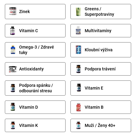
Greens /
Zinek
Superpotraviny
Vitamin C
Multivitamíny
Omega-3 / Zdravé
Kloubní výživa
tuky
Antioxidanty
Podpora trávení
Podpora spánku /
Vitamin E
odbourání stresu
Vitamin D
Vitamin B
Vitamin K
Muži / Ženy 40+