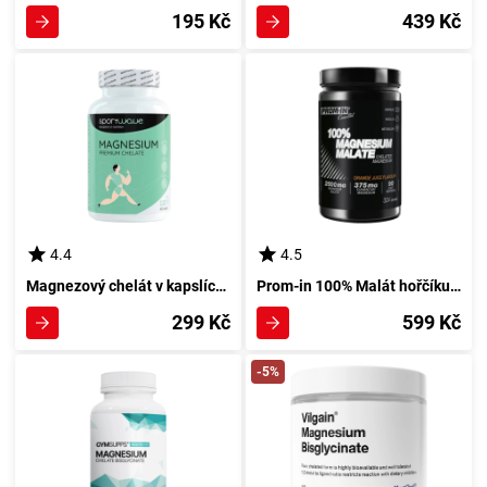
195 Kč
439 Kč
4.4
4.5
Magnezový chelát v kapslích 120 tablet
Prom-in 100% Malát hořčíku 324 g s pomerančovou příchutí
299 Kč
599 Kč
-5%