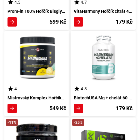
4.3
4.7
Prom-in 100% Hořčík Bisglycinát 390 g citrónový (stevií)
VitaHarmony Hořčík citrát 400mg + Vitamin B6 60 tablet
599 Kč
179 Kč
4
4.3
Mistrovský Komplex Hořčíku 340 g s ananasem
BiotechUSA Mg + chelát 60 tablet
549 Kč
179 Kč
-11%
-25%