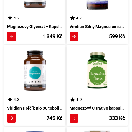
4.2
4.7
Magnezový Glycinát v Kapslích 60 ks
Viridian Silný Magnesium s B6 120 tobolek
1 349 Kč
599 Kč
4.3
4.9
Viridian Hořčík Bio 30 toboliek
Magnezový Citrát 90 kapsul GreenFoodu
749 Kč
333 Kč