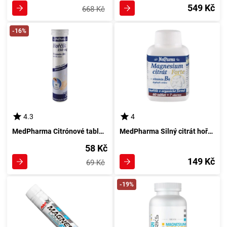
549 Kč
668 Kč
-16%
4.3
4
MedPharma Citrónové tablety s 150 mg hořčíku a 20 mg vitamínu B6
MedPharma Silný citrát hořčíku + vitamin B6 67 tablet
58 Kč
149 Kč
69 Kč
-19%