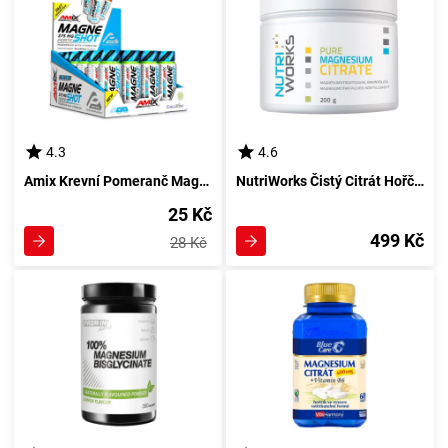
4.3
4.6
Amix Krevní Pomeranč MagneSilný 60ml
NutriWorks Čistý Citrát Hořčíku 200 g neochucený
25 Kč
499 Kč
28 Kč