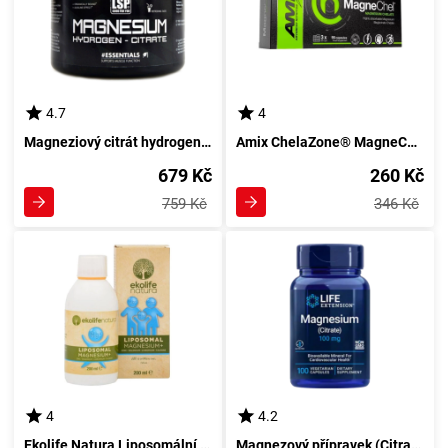
4.7
4
Magneziový citrát hydrogenu LSP prášek 500 g
Amix ChelaZone® MagneChel® 90 kapslí -> Amix ChelaZone® MágnesChelát® 90 kapslí
679 Kč
260 Kč
759 Kč
346 Kč
4
4.2
Ekolife Natura Liposomální Hořčík+ 200ml s mentolem
Magnezový přípravek (Citran) 100 tobolek