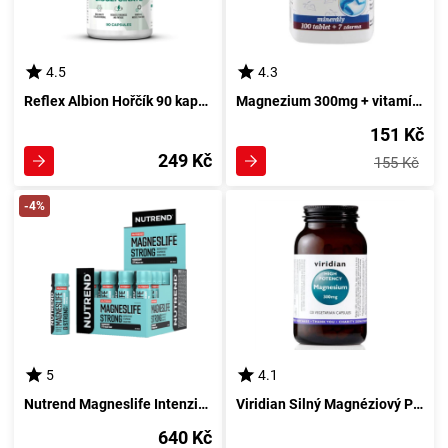
4.5
4.3
Reflex Albion Hořčík 90 kapsul
Magnezium 300mg + vitamín D3 107 tablet
151 Kč
249 Kč
155 Kč
-4%
5
4.1
Nutrend Magneslife Intenzivní 1200ml bez aroma
Viridian Silný Magnéziový Prípravek 300mg 120 kapsul
640 Kč