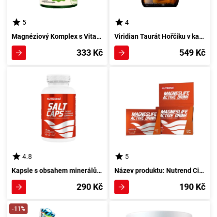
5
4
Magnéziový Komplex s Vitamínem B6 v Kapslích 90 kusů
Viridian Taurát Hořčíku v kapslích 90 - Kvalitní minerální doplněk stravy
333 Kč
549 Kč
4.8
5
Kapsle s obsahem minerálů 120 ks - Nutrend Sůl
Název produktu: Nutrend Citronový Nápoj s Aktivním Magnéziem 150 g
290 Kč
190 Kč
-11%