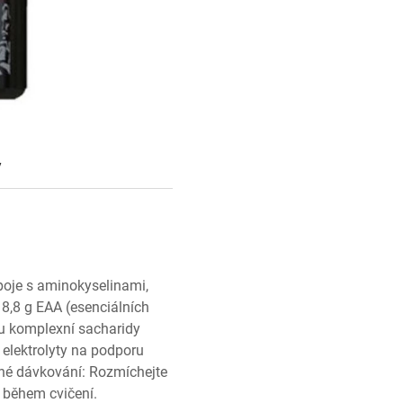
y
poje s aminokyselinami,
 8,8 g EAA (esenciálních
u komplexní sacharidy
 elektrolyty na podporu
ené dávkování: Rozmíchejte
 během cvičení.