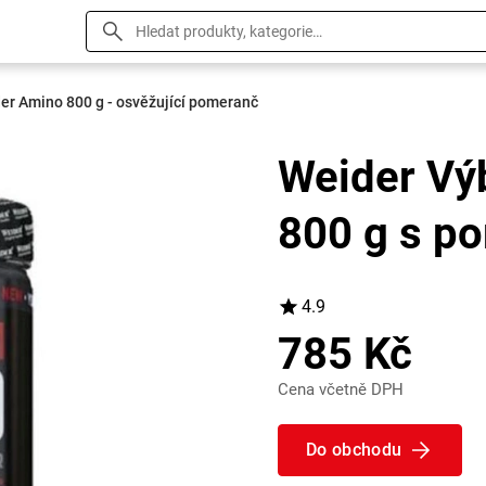
er Amino 800 g - osvěžující pomeranč
Weider Vý
800 g s p
4.9
785 Kč
Cena včetně DPH
Do obchodu