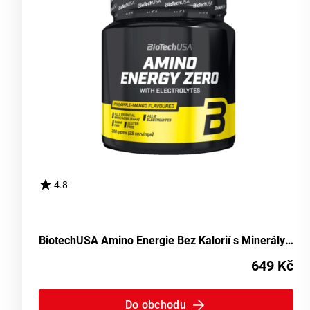
4.8
BiotechUSA Amino Energie Bez Kalorií s Minerály 360 g Broskvový Čaj
649 Kč
Do obchodu