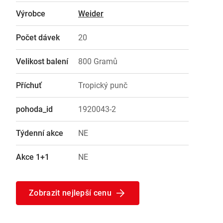
Výrobce
Weider
Počet dávek
20
Velikost balení
800 Gramů
Příchuť
Tropický punč
pohoda_id
1920043-2
Týdenní akce
NE
Akce 1+1
NE
Zobrazit nejlepší cenu