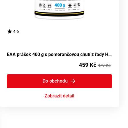
4.6
EAA prášek 400 g s pomerančovou chutí z řady HiTec Diamond
459 Kč
479 Kč
Do obchodu
Zobrazit detail