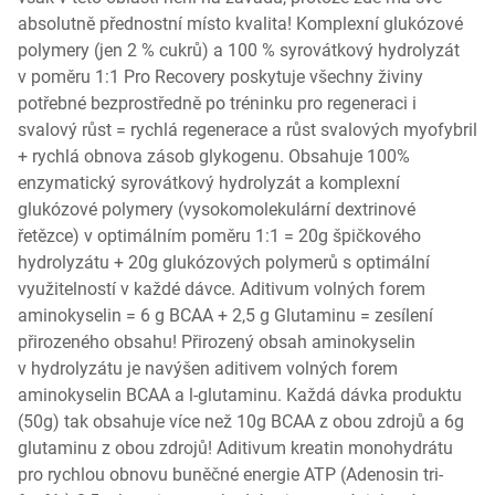
absolutně přednostní místo kvalita! Komplexní glukózové
polymery (jen 2 % cukrů) a 100 % syrovátkový hydrolyzát
v poměru 1:1 Pro Recovery poskytuje všechny živiny
potřebné bezprostředně po tréninku pro regeneraci i
svalový růst = rychlá regenerace a růst svalových myofybril
+ rychlá obnova zásob glykogenu. Obsahuje 100%
enzymatický syrovátkový hydrolyzát a komplexní
glukózové polymery (vysokomolekulární dextrinové
řetězce) v optimálním poměru 1:1 = 20g špičkového
hydrolyzátu + 20g glukózových polymerů s optimální
využitelností v každé dávce. Aditivum volných forem
aminokyselin = 6 g BCAA + 2,5 g Glutaminu = zesílení
přirozeného obsahu! Přirozený obsah aminokyselin
v hydrolyzátu je navýšen aditivem volných forem
aminokyselin BCAA a l-glutaminu. Každá dávka produktu
(50g) tak obsahuje více než 10g BCAA z obou zdrojů a 6g
glutaminu z obou zdrojů! Aditivum kreatin monohydrátu
pro rychlou obnovu buněčné energie ATP (Adenosin tri-