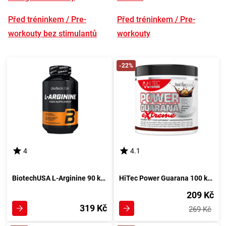
Před tréninkem / Pre-
Před tréninkem / Pre-
workouty bez stimulantů
workouty
-22%
4
4.1
BiotechUSA L-Arginine 90 kapslí
HiTec Power Guarana 100 kapslí
209 Kč
319 Kč
269 Kč