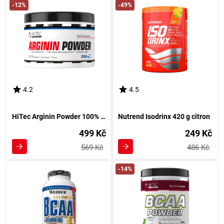
-12%
-49%
4.2
4.5
HiTec Arginin Powder 100% AAKG 250 g bez příchutě
Nutrend Isodrinx 420 g citron
499 Kč
249 Kč
569 Kč
486 Kč
-14%