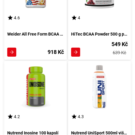
4.6
4
Weider All Free Form BCAA 130 tablet
HiTec BCAA Powder 500 g pomeranč
549 Kč
918 Kč
639 Kč
4.2
4.3
Nutrend Inosine 100 kapslí
Nutrend UniSport 500ml višeň