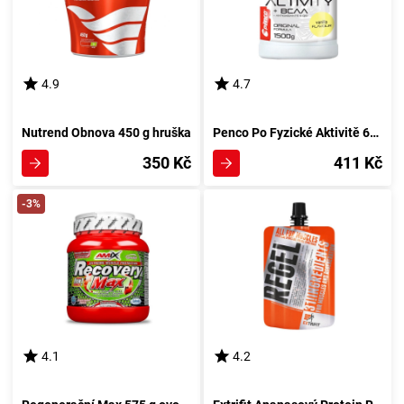
4.9
4.7
Nutrend Obnova 450 g hruška
Penco Po Fyzické Aktivitě 600 g kakaová
350 Kč
411 Kč
-3%
4.1
4.2