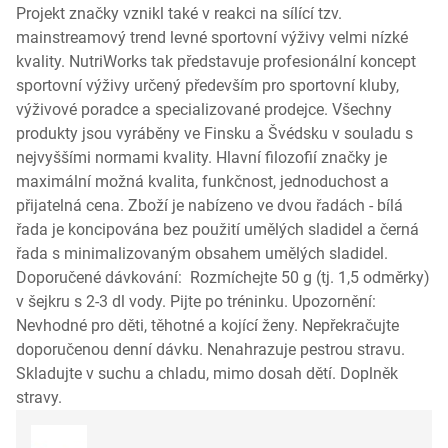
Projekt značky vznikl také v reakci na sílící tzv.
mainstreamový trend levné sportovní výživy velmi nízké
kvality. NutriWorks tak představuje profesionální koncept
sportovní výživy určený především pro sportovní kluby,
výživové poradce a specializované prodejce. Všechny
produkty jsou vyráběny ve Finsku a Švédsku v souladu s
nejvyššími normami kvality. Hlavní filozofií značky je
maximální možná kvalita, funkčnost, jednoduchost a
přijatelná cena. Zboží je nabízeno ve dvou řadách - bílá
řada je koncipována bez použití umělých sladidel a černá
řada s minimalizovaným obsahem umělých sladidel.
Doporučené dávkování: Rozmíchejte 50 g (tj. 1,5 odměrky)
v šejkru s 2-3 dl vody. Pijte po tréninku. Upozornění:
Nevhodné pro děti, těhotné a kojící ženy. Nepřekračujte
doporučenou denní dávku. Nenahrazuje pestrou stravu.
Skladujte v suchu a chladu, mimo dosah dětí. Doplněk
stravy.