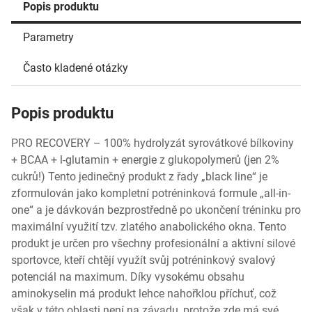
Popis produktu
Parametry
Často kladené otázky
Popis produktu
PRO RECOVERY – 100% hydrolyzát syrovátkové bílkoviny
+ BCAA + l-glutamin + energie z glukopolymerů (jen 2%
cukrů!) Tento jedinečný produkt z řady „black line“ je
zformulován jako kompletní potréninková formule „all-in-
one“ a je dávkován bezprostředně po ukončení tréninku pro
maximální využití tzv. zlatého anabolického okna. Tento
produkt je určen pro všechny profesionální a aktivní silové
sportovce, kteří chtějí využít svůj potréninkový svalový
potenciál na maximum. Díky vysokému obsahu
aminokyselin má produkt lehce nahořklou příchuť, což
však v této oblasti není na závadu, protože zde má své