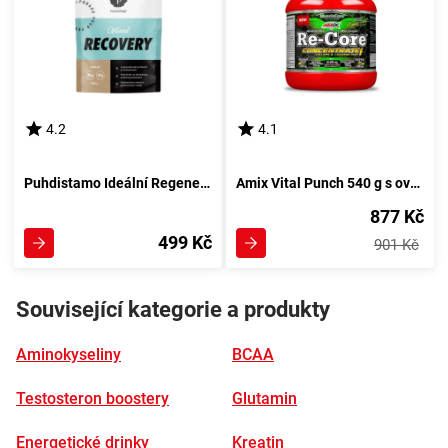
4.2
4.1
Puhdistamo Ideální Regenerace Syrovátkový Protein 700 g kakao
Amix Vital Punch 540 g s ovocnou příchutí
877 Kč
499 Kč
901 Kč
Související kategorie a produkty
Aminokyseliny
BCAA
Testosteron boostery
Glutamin
Energetické drinky
Kreatin