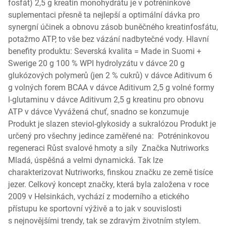
fosfát) 2,5 g kreatin monohydrátu je v potréninkové
suplementaci přesně ta nejlepší a optimální dávka pro
synergní účinek a obnovu zásob buněčného kreatinfosfátu,
potažmo ATP, to vše bez vázání nadbytečné vody. Hlavní
benefity produktu: Severská kvalita = Made in Suomi +
Swerige 20 g 100 % WPI hydrolyzátu v dávce 20 g
glukózových polymerů (jen 2 % cukrů) v dávce Aditivum 6
g volných forem BCAA v dávce Aditivum 2,5 g volné formy
l-glutaminu v dávce Aditivum 2,5 g kreatinu pro obnovu
ATP v dávce Vyvážená chuť, snadno se konzumuje
Produkt je slazen steviol-glykosidy a sukralózou Produkt je
určený pro všechny jedince zaměřené na: Potréninkovou
regeneraci Růst svalové hmoty a síly Značka Nutriworks
Mladá, úspěšná a velmi dynamická. Tak lze
charakterizovat Nutriworks, finskou značku ze země tisíce
jezer. Celkový koncept značky, která byla založena v roce
2009 v Helsinkách, vychází z moderního a etického
přístupu ke sportovní výživě a to jak v souvislosti
s nejnovějšími trendy, tak se zdravým životním stylem.