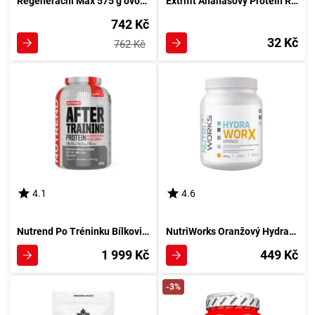
Regenerační Max 575 g ovocný šťáva punch
Extrifit Ananasový Protein Regel 80 g
742 Kč
32 Kč
762 Kč
4.1
4.6
Nutrend Po Tréninku Bílkoviny 540 g vanilková chuť
NutriWorks Oranžový Hydratační Koncentrát 500 g
1 999 Kč
449 Kč
-3%