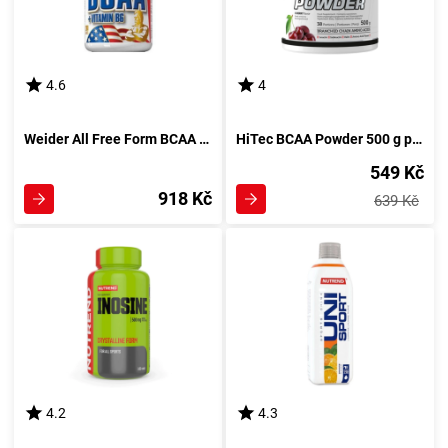
4.6
4
Weider All Free Form BCAA 130 tablet
HiTec BCAA Powder 500 g pomeranč
549 Kč
918 Kč
639 Kč
4.2
4.3