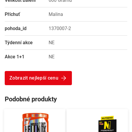
Velikost balení
600 Gramů
Příchuť
Malina
pohoda_id
1370007-2
Týdenní akce
NE
Akce 1+1
NE
Zobrazit nejlepší cenu
Podobné produkty