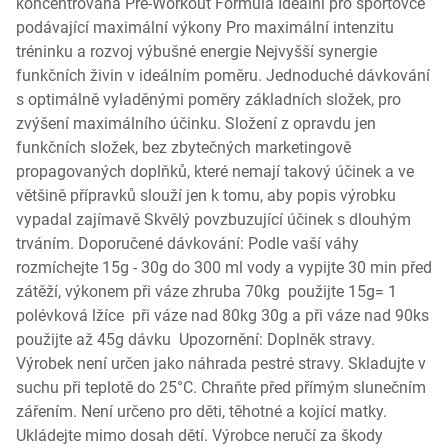
koncentrovaná Pre-Workout Formula Ideální pro sportovce
podávající maximální výkony Pro maximální intenzitu
tréninku a rozvoj výbušné energie Nejvyšší synergie
funkčních živin v ideálním poměru. Jednoduché dávkování
s optimálně vyladěnými poměry základních složek, pro
zvýšení maximálního účinku. Složení z opravdu jen
funkčních složek, bez zbytečných marketingově
propagovaných doplňků, které nemají takový účinek a ve
většině přípravků slouží jen k tomu, aby popis výrobku
vypadal zajímavě Skvělý povzbuzující účinek s dlouhým
trváním. Doporučené dávkování: Podle vaší váhy
rozmíchejte 15g - 30g do 300 ml vody a vypijte 30 min před
zátěží, výkonem při váze zhruba 70kg použijte 15g= 1
polévková lžíce při váze nad 80kg 30g a při váze nad 90ks
použijte až 45g dávku Upozornění: Doplněk stravy.
Výrobek není určen jako náhrada pestré stravy. Skladujte v
suchu při teplotě do 25°C. Chraňte před přímým slunečním
zářením. Není určeno pro děti, těhotné a kojící matky.
Ukládejte mimo dosah dětí. Výrobce neručí za škody