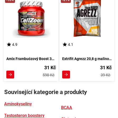
-95%
-21%
4.9
4.1
Amix Frambuózový Boost 315 g - inovativní sportovní doplněk
Extrifit Agrezz 20,8 g malinový příval
31 Kč
31 Kč
598 Kč
39 Kč
Související kategorie a produkty
Aminokyseliny
BCAA
Testosteron boostery