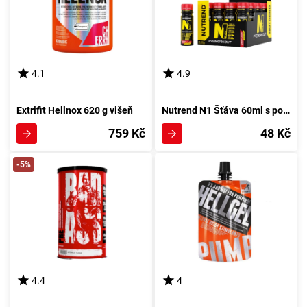
4.1
4.9
Extrifit Hellnox 620 g višeň
Nutrend N1 Šťáva 60ml s pomerančem
759 Kč
48 Kč
-5%
4.4
4