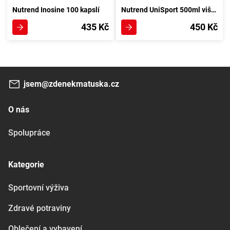
Nutrend Inosine 100 kapslí
Nutrend UniSport 500ml višeň
435 Kč
450 Kč
jsem@zdenekmatuska.cz
O nás
Spolupráce
Kategorie
Sportovní výživa
Zdravé potraviny
Oblečení a vybavení