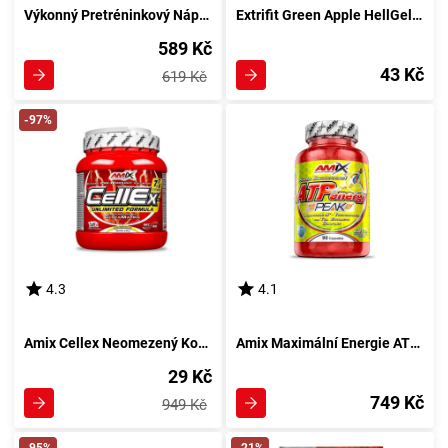
Výkonný Pretréninkový Nápoj s Ovocným Punchem 425 g
Extrifit Green Apple HellGel 80 g
589 Kč
43 Kč
619 Kč
-97%
4.3
4.1
Amix Cellex Neomezený Komplex 520 g ovocného mixu
Amix Maximální Energie ATP 90 kapsul
29 Kč
749 Kč
949 Kč