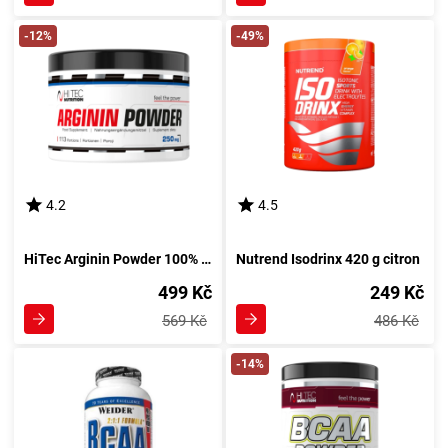
-12%
-49%
4.2
4.5
HiTec Arginin Powder 100% AAKG 250 g bez příchutě
Nutrend Isodrinx 420 g citron
499 Kč
249 Kč
569 Kč
486 Kč
-14%