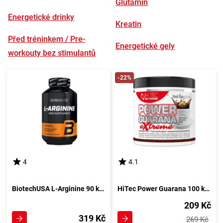
Glutamin
Energetické drinky
Kreatin
Před tréninkem / Pre-
Energetické gely
workouty bez stimulantů
-22%
4
4.1
BiotechUSA L-Arginine 90 kapslí
HiTec Power Guarana 100 kapslí
209 Kč
319 Kč
269 Kč