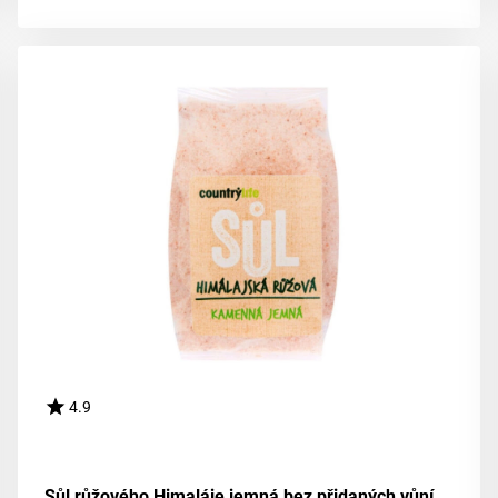
4.9
Sůl růžového Himaláje jemná bez přidaných vůní 500 g