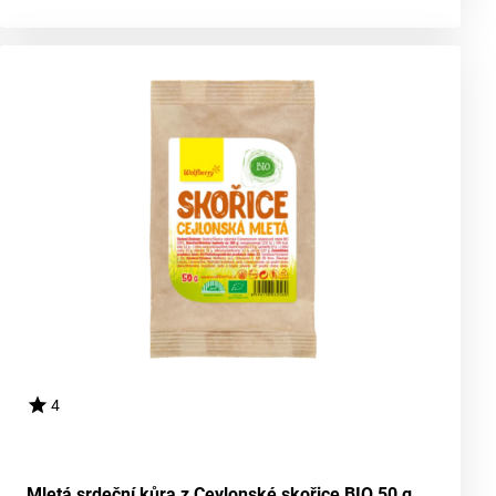
4
Mletá srdeční kůra z Ceylonské skořice BIO 50 g