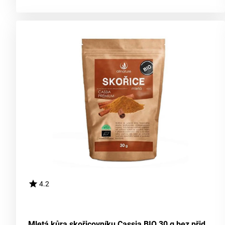
4.2
Mletá kůra skořicovníku Cassia BIO 30 g bez přidané chuti