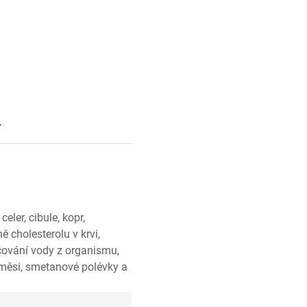
y
eler, cibule, kopr,
ě cholesterolu v krvi,
učování vody z organismu,
měsi, smetanové polévky a