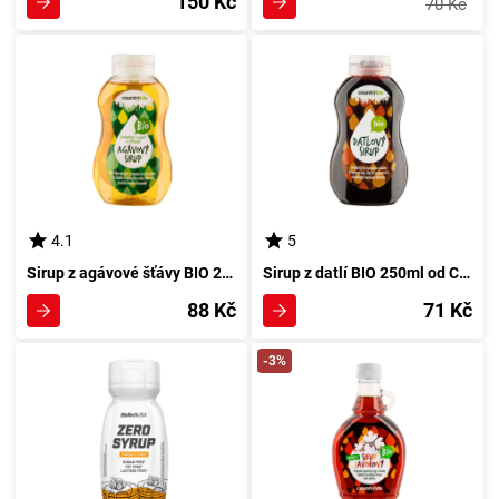
150 Kč
70 Kč
4.1
5
Sirup z agávové šťávy BIO 250ml od Country Life
Sirup z datlí BIO 250ml od Country Life
88 Kč
71 Kč
-3%