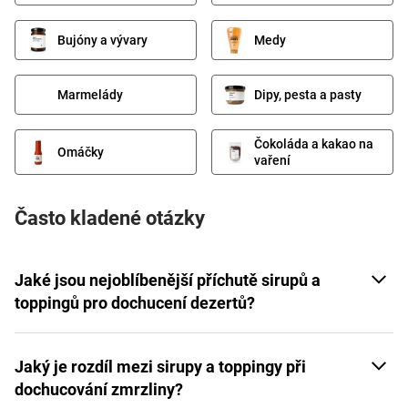
Bujóny a vývary
Medy
Marmelády
Dipy, pesta a pasty
Čokoláda a kakao na
Omáčky
vaření
Často kladené otázky
Jaké jsou nejoblíbenější příchutě sirupů a
toppingů pro dochucení dezertů?
Jaký je rozdíl mezi sirupy a toppingy při
dochucování zmrzliny?