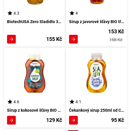
4.3
4
BiotechUSA Zero Sladidlo 320ml z javorové šťávy
Sirup z javorové šťávy BIO třídy C 250ml od Country Life
153 Kč
155 Kč
158 Kč
4.6
4.1
Sirup z kokosové šťávy BIO 250ml od Country Life
Čekankový sirup 250ml od Country Life
129 Kč
95 Kč