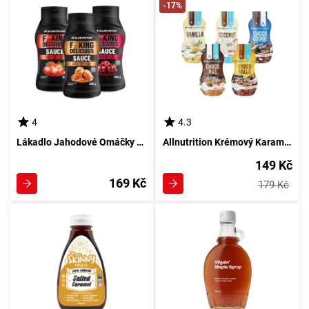
-17%
4
4.3
Lákadlo Jahodové Omáčky 500 g od Allnutrition
Allnutrition Krémový Karamelek 500ml Sos
149 Kč
169 Kč
179 Kč