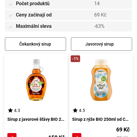
Počet produktů
14
✅
Ceny začínají od
69 Kč
✅
Maximální sleva
-63%
✅
Čekankový sirup
Javorový sirup
-1%
4.3
4.5
Sirup z javorové šťávy BIO 250ml prvotřídní kvality
Sirup z rýže BIO 250ml od Country Life
69 Kč