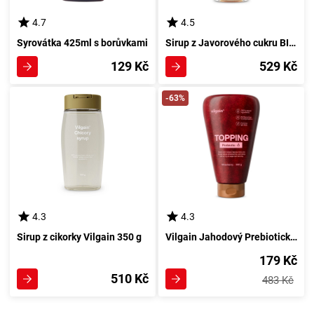
4.7
4.5
Syrovátka 425ml s borůvkami
Sirup z Javorového cukru BIO 250 ml
129 Kč
529 Kč
-63%
4.3
4.3
Sirup z cikorky Vilgain 350 g
Vilgain Jahodový Prebiotický Posyp 300 g
179 Kč
510 Kč
483 Kč