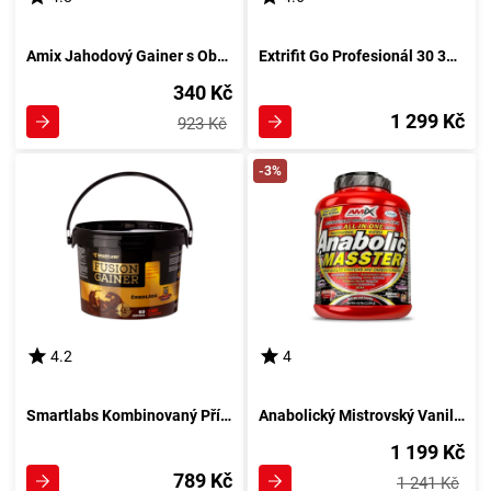
Amix Jahodový Gainer s Obsahem Sacharidů 2250 g
Extrifit Go Profesionál 30 3000 g čokoládový
340 Kč
1 299 Kč
923 Kč
-3%
4.2
4
Smartlabs Kombinovaný Přírůstek 15% 3000 g kakao
Anabolický Mistrovský Vanilkový Koktejl 2200 g
1 199 Kč
789 Kč
1 241 Kč