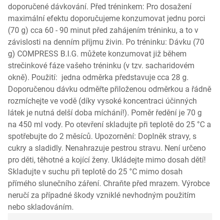
doporučené dávkování. Před tréninkem: Pro dosažení
maximální efektu doporučujeme konzumovat jednu porci
(70 g) cca 60 - 90 minut před zahájením tréninku, a to v
závislosti na denním příjmu živin. Po tréninku: Dávku (70
g) COMPRESS B.I.G. můžete konzumovat již během
strečinkové fáze vašeho tréninku (v tzv. sacharidovém
okně). Použití: jedna odměrka představuje cca 28 g.
Doporučenou dávku odměřte přiloženou odměrkou a řádně
rozmíchejte ve vodě (díky vysoké koncentraci účinných
látek je nutná delší doba míchání!). Poměr ředění je 70 g
na 450 ml vody. Po otevření skladujte při teplotě do 25 °C a
spotřebujte do 2 měsíců. Upozornění: Doplněk stravy, s
cukry a sladidly. Nenahrazuje pestrou stravu. Není určeno
pro děti, těhotné a kojící ženy. Ukládejte mimo dosah dětí!
Skladujte v suchu při teplotě do 25 °C mimo dosah
přímého slunečního záření. Chraňte před mrazem. Výrobce
neručí za případné škody vzniklé nevhodným použitím
nebo skladováním.