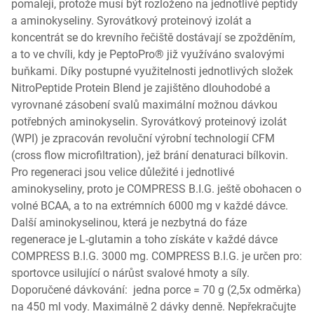
pomaleji, protože musí být rozloženo na jednotlivé peptidy
a aminokyseliny. Syrovátkový proteinový izolát a
koncentrát se do krevního řečiště dostávají se zpožděním,
a to ve chvíli, kdy je PeptoPro® již využíváno svalovými
buňkami. Díky postupné využitelnosti jednotlivých složek
NitroPeptide Protein Blend je zajištěno dlouhodobé a
vyrovnané zásobení svalů maximální možnou dávkou
potřebných aminokyselin. Syrovátkový proteinový izolát
(WPI) je zpracován revoluční výrobní technologií CFM
(cross flow microfiltration), jež brání denaturaci bílkovin.
Pro regeneraci jsou velice důležité i jednotlivé
aminokyseliny, proto je COMPRESS B.I.G. ještě obohacen o
volné BCAA, a to na extrémních 6000 mg v každé dávce.
Další aminokyselinou, která je nezbytná do fáze
regenerace je L-glutamin a toho získáte v každé dávce
COMPRESS B.I.G. 3000 mg. COMPRESS B.I.G. je určen pro:
sportovce usilující o nárůst svalové hmoty a síly.
Doporučené dávkování: jedna porce = 70 g (2,5x odměrka)
na 450 ml vody. Maximálně 2 dávky denně. Nepřekračujte