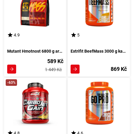
4.9
5
Mutant Hmotnost 6800 g arašídová pomazánka
Extrifit BeefMass 3000 g kakaořízek
589 Kč
869 Kč
1 449 Kč
-63%
4.8
4.6