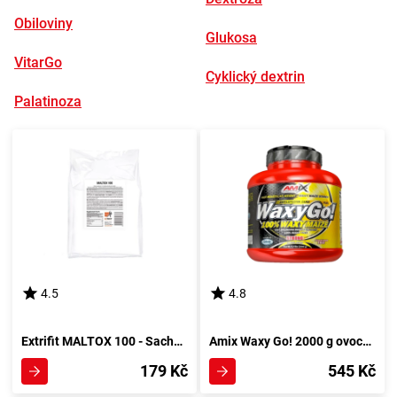
Obiloviny
Glukosa
VitarGo
Cyklický dextrin
Palatinoza
4.5
4.8
Extrifit MALTOX 100 - Sacharidový polysacharid EU 1500 g bez aroma
Amix Waxy Go! 2000 g ovocný koktejl
179 Kč
545 Kč