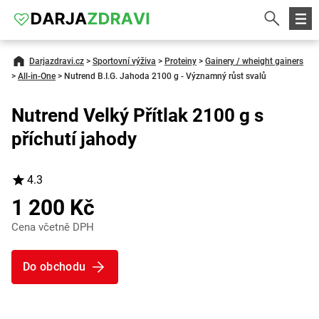
Darjazdravi.cz
>
Sportovní výživa
>
Proteiny
>
Gainery / wheight gainers
>
All-in-One
>
Nutrend B.I.G. Jahoda 2100 g - Významný růst svalů
Nutrend Velký Přítlak 2100 g s
příchutí jahody
4.3
1 200 Kč
Cena včetně DPH
Do obchodu