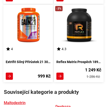
-3%
4
4.3
Extrifit Silný Přírůstek 21 3000 g s příchutí jahody
Reflex Matrix Prospěch 1890 g kakaová
1 249 Kč
999 Kč
1 286 Kč
Související kategorie a produkty
Maltodextrin
Dextroza