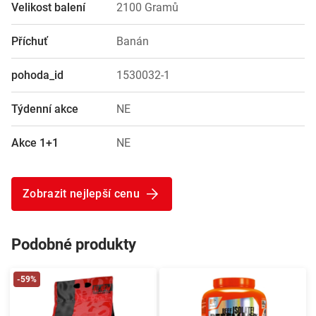
Velikost balení
2100 Gramů
Příchuť
Banán
pohoda_id
1530032-1
Týdenní akce
NE
Akce 1+1
NE
Zobrazit nejlepší cenu
Podobné produkty
-59%