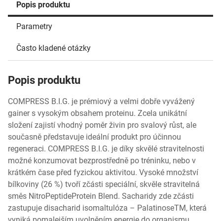
Popis produktu
Parametry
Často kladené otázky
Popis produktu
COMPRESS B.I.G. je prémiový a velmi dobře vyvážený
gainer s vysokým obsahem proteinu. Zcela unikátní
složení zajistí vhodný poměr živin pro svalový růst, ale
současně představuje ideální produkt pro účinnou
regeneraci. COMPRESS B.I.G. je díky skvělé stravitelnosti
možné konzumovat bezprostředně po tréninku, nebo v
krátkém čase před fyzickou aktivitou. Vysoké množství
bílkoviny (26 %) tvoří zčásti speciální, skvěle stravitelná
směs NitroPeptideProtein Blend. Sacharidy zde zčásti
zastupuje disacharid isomaltulóza – PalatinoseTM, která
vyniká pomalejším uvolněním energie do organismu.