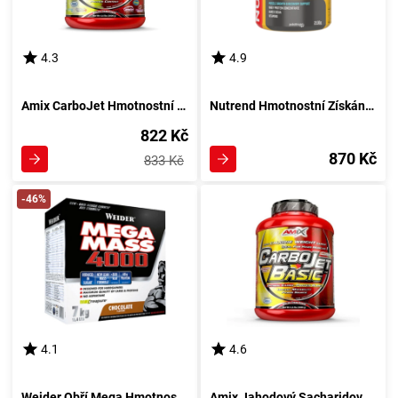
4.3
4.9
Amix CarboJet Hmotnostní Profesionál 1800 g - čokoládová chuť
Nutrend Hmotnostní Získání 1050 g vanilková příchuť
822 Kč
870 Kč
833 Kč
-46%
4.1
4.6
Weider Obří Mega Hmotnostní 4000 7000 g kakaová chuť
Amix Jahodový Sacharidový Koktejl 3000 g