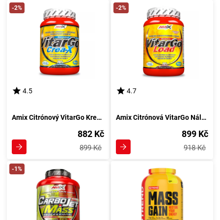
-2%
-2%
4.5
4.7
Amix Citrónový VitarGo Kreatin-X 1000 g
Amix Citrónová VitarGo Nálož 1000 g
882 Kč
899 Kč
899 Kč
918 Kč
-1%