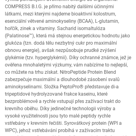
COMPRESS B.I.G. je přímo nabitý dalšími účinnými
látkami, mezi kterými najdeme bioaktivní kolostrum,
esenciální větvené aminokyseliny (BCAA), L-glutamin,
hořčík, zinek a vitaminy. Sacharid isomaltulóza
(Palatinose™), která má stejnou energetickou hodnotu jako
glukóza (tzn. dodá tělu nezbytný cukr pro maximální
obnovu energie), avšak nezpůsobuje prudké zvýšení
glykémie (tzv. hyperglykémii). Díky ochranné známce, jež je
ověřena mnohaletými výzkumy, vám nabízíme to nejlepší,
co můžete na trhu získat. NitroPeptide Protein Blend
zabezpečuje maximální a dlouhodobé zásobení svalů
aminokyselinami. Složka PeptoPro® představuje di-a
tripeptidové hydrolyzované frakce kaseinu, které
bezproblémově a rychle vstupují přes zažívací trakt do
krevního oběhu. Díky jedinečné technologii výroby a
vysoké využitelnosti jsou tyto malé peptidy rychle
vstřebány v krevním řečišti. Syrovátkový protein (WPI a
WPC), jehož vstřebávání probíhá v zažívacím traktu