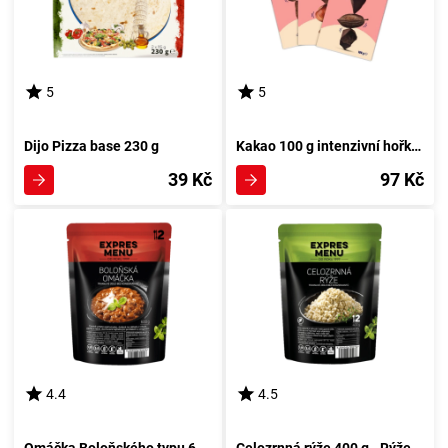
5
5
Dijo Pizza base 230 g
Kakao 100 g intenzivní hořkosti od HealthyCo
39 Kč
97 Kč
4.4
4.5