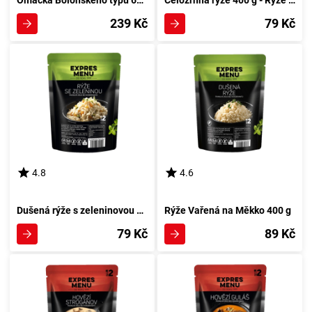
Omáčka Boloňského typu 600 g
Celozrnná rýže 400 g - Rýže z celých zrn 400 g
239 Kč
79 Kč
4.8
4.6
Dušená rýže s zeleninovou směsí 400 g
Rýže Vařená na Měkko 400 g
79 Kč
89 Kč