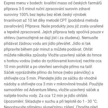
Expres menu v bodech: kvalitní maso od českých farmářů
příprava 3-5 minut ruční zpracování surovin zdravé
suroviny 100% bez lepku bez éček český výrobek
trvanlivost až 10 let díky metodě CPT (podobná metoda
zavařování) Příprava: Naše produkty jsou již zcela uvařené
a tepelně zpracované. Jejich příprava tedy spočívá pouze v
ohřevu (samozřejmě se dají jíst i za studena). Nemusíte
přidávat žádnou vodu ani jídlo převářet. Jídlo si tak
připravíte během pár minut a můžete podávat. Ohřát
můžete několika způsoby Vložte uzavřený sáček do hrnce
s horkou vodou (nebo do rychlovarné konvice) nechte cca
10 min prohřát a po otevření servírujte přímo na talíř.
Sáček vyprázdněte přímo do hrnce (nebo pánvičky) a
ohřívejte cca 5 min. Přendejte jídlo ze sáčku do vhodné
nádoby a ohřívejte cca 3 min v mikrovlnné troubě. Použijte
samoohřev od Adventure Menu, vložte uzavřený sáček a
nalijete trochu vody. Za cca 12 min je jídlo ohřáté.
Upozornění: Skladujte v suchu a při teplotě do 1 - 30 °C.
Nevystavujte přímému slunečnímu záření. Chraňte před