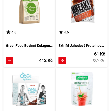
4.8
4.6
GreenFood Bovinní Kolagenní Proteinová Polévka 207 g
Extrifit Jahodový Proteinový Průlom! 90 g
61 Kč
412 Kč
569 Kč