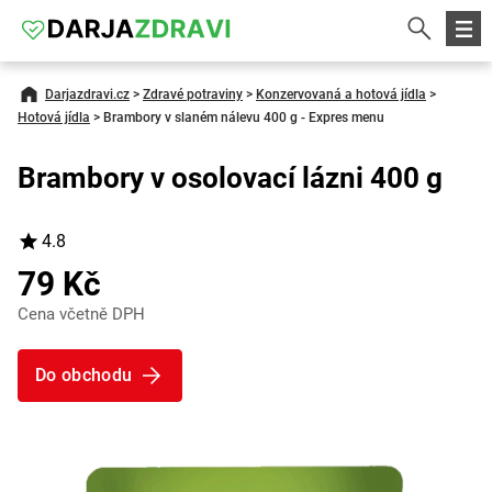
Darjazdravi.cz
>
Zdravé potraviny
>
Konzervovaná a hotová jídla
>
Hotová jídla
>
Brambory v slaném nálevu 400 g - Expres menu
Brambory v osolovací lázni 400 g
4.8
79 Kč
Cena včetně DPH
Do obchodu