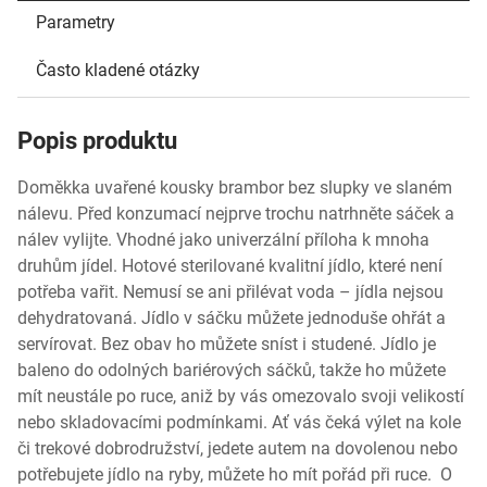
Parametry
Často kladené otázky
Popis produktu
Doměkka uvařené kousky brambor bez slupky ve slaném
nálevu. Před konzumací nejprve trochu natrhněte sáček a
nálev vylijte. Vhodné jako univerzální příloha k mnoha
druhům jídel. Hotové sterilované kvalitní jídlo, které není
potřeba vařit. Nemusí se ani přilévat voda – jídla nejsou
dehydratovaná. Jídlo v sáčku můžete jednoduše ohřát a
servírovat. Bez obav ho můžete sníst i studené. Jídlo je
baleno do odolných bariérových sáčků, takže ho můžete
mít neustále po ruce, aniž by vás omezovalo svoji velikostí
nebo skladovacími podmínkami. Ať vás čeká výlet na kole
či trekové dobrodružství, jedete autem na dovolenou nebo
potřebujete jídlo na ryby, můžete ho mít pořád při ruce. O