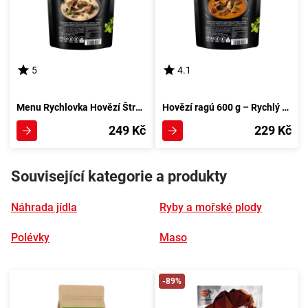
5
4.1
Menu Rychlovka Hovězí Štroganov 600 g
Hovězí ragú 600 g – Rychlý menu Express
249 Kč
229 Kč
Související kategorie a produkty
Náhrada jídla
Ryby a mořské plody
Polévky
Maso
-89%