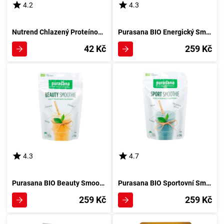
4.2
4.3
Nutrend Chlazený Proteínový Nápoj 50 g kakao
Purasana BIO Energický Smoothie 150 g
42 Kč
259 Kč
4.3
4.7
Purasana BIO Beauty Smoothie 150 g - Jemný Elixír Krásy
Purasana BIO Sportovní Smoothie 150 g
259 Kč
259 Kč