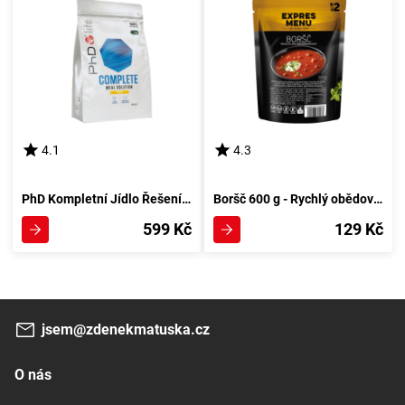
4.1
4.3
PhD Kompletní Jídlo Řešení 840 g hruška
Boršč 600 g - Rychlý obědový výběr
599 Kč
129 Kč
jsem@zdenekmatuska.cz
O nás